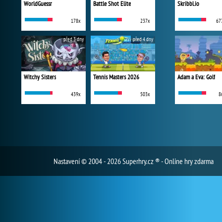
WorldGuessr
Battle Shot Elite
Skribbl.io
178x
237x
67
před 3 dny
před 4 dny
Witchy Sisters
Tennis Masters 2026
Adam a Eva: Golf
439x
503x
8
Nastavení
© 2004 - 2026 Superhry.cz ® - Online hry zdarma