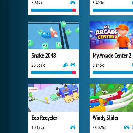
5 612x
5 499x
Snake 2048
My Arcade Center 2
26 638x
3 145x
Eco Recycler
Windy Slider
10 172x
38 026x