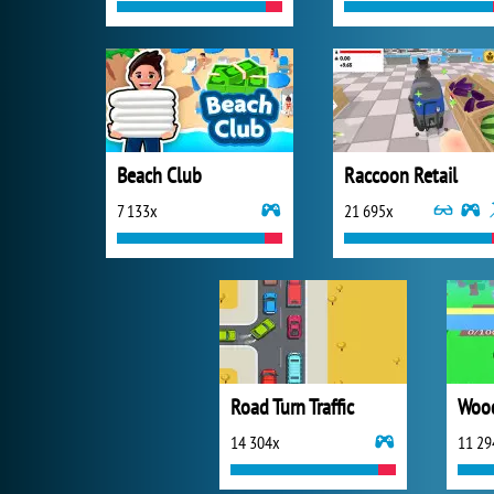
Beach Club
Raccoon Retail
7 133x
21 695x
Road Turn Traffic
Wood
14 304x
11 29