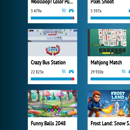
Woolloop! Color Puzzle
Pixel Shoot
3 479x
5 597x
Crazy Bus Station
Mahjong Match
22 823x
29 910x
Funny Balls 2048
Frost 