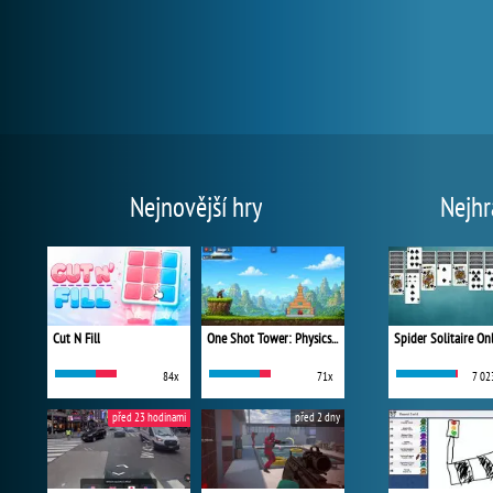
Nejnovější hry
Nejhr
Cut N Fill
One Shot Tower: Physics Destroyer
Spider Solitaire On
84x
71x
7 02
před 23 hodinami
před 2 dny