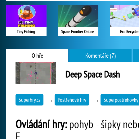
Tiny Fishing
Space Frontier Online
Eco Recycler
O hře
Komentáře (7)
Deep Space Dash
Superhry.cz
→
Postřehové hry
→
Superpostřehovky
Ovládání hry:
pohyb - šipky nebo
E