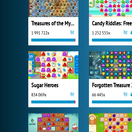
Treasures of the Mystic Sea
Ca
1 991 722x
1 252 555x
Sugar Heroes
Forgotten Treasure 
834 069x
66 445x