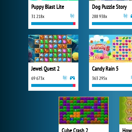
Puppy Blast Lite
Dog Puzzle Story
31 218x
288 938x
Jewel Quest 2
Candy Rain 5
69 673x
363 295x
Cube Crash 2
How