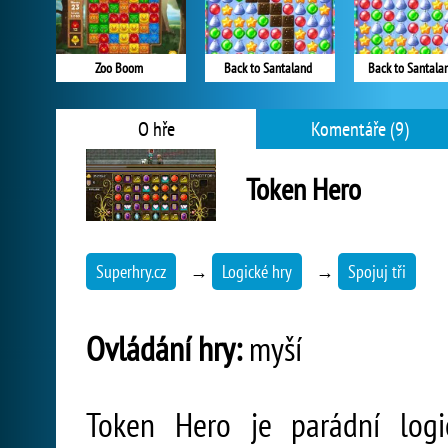
Zoo Boom
Back to Santaland
Back to Santala
O hře
Komentáře (9)
Token Hero
Superhry.cz
→
Logické hry
→
Spojuj tři
Ovládání hry:
myší
Token Hero je parádní logi