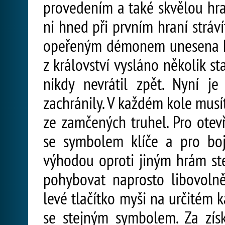
provedením a také skvělou hrat
ni hned při prvním hraní stráví
opeřeným démonem unesena krá
z království vysláno několik st
nikdy nevrátil zpět. Nyní j
zachránily. V každém kole musít
ze zamčených truhel. Pro otev
se symbolem klíče a pro bo
výhodou oproti jiným hrám st
pohybovat naprosto libovoln
levé tlačítko myši na určitém
se stejným symbolem. Za zís