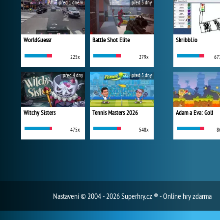
před 1 dnem
před 3 dny
WorldGuessr
Battle Shot Elite
Skribbl.io
225x
279x
67
před 4 dny
před 5 dny
Witchy Sisters
Tennis Masters 2026
Adam a Eva: Golf
475x
548x
8
Nastavení
© 2004 - 2026 Superhry.cz ® - Online hry zdarma