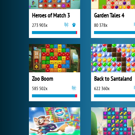
Heroes of Match 3
Garden Tales 4
273 903x
80 378x
Zoo Boom
Back to Santaland
585 502x
622 360x