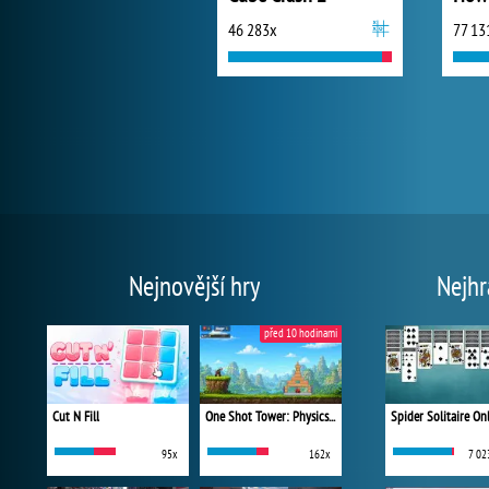
46 283x
77 13
Nejnovější hry
Nejhr
před 10 hodinami
Cut N Fill
One Shot Tower: Physics Destroyer
Spider Solitaire On
95x
162x
7 02