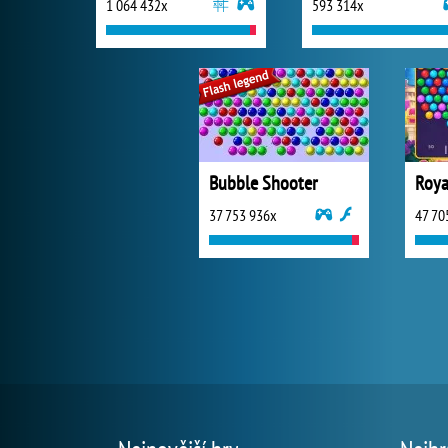
1 064 432x
593 314x
Bubble Shooter
Roya
37 753 936x
47 70