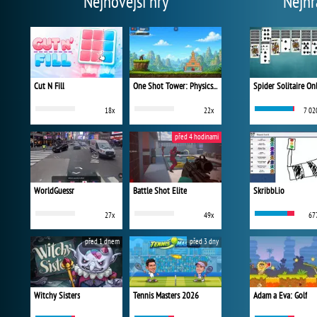
Nejnovější hry
Nejhr
Cut N Fill
One Shot Tower: Physics Destroyer
Spider Solitaire On
18x
22x
7 02
před 4 hodinami
WorldGuessr
Battle Shot Elite
Skribbl.io
27x
49x
67
před 1 dnem
před 3 dny
Witchy Sisters
Tennis Masters 2026
Adam a Eva: Golf