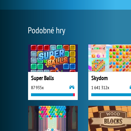
Podobné hry
Super Balls
Skydom
87 935x
1 641 312x