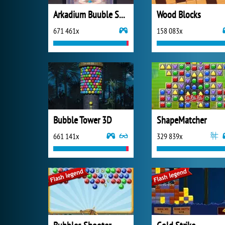
Arkadium Buuble Shooter
Wood Blocks
671 461x
158 083x
Bubble Tower 3D
ShapeMatcher
661 141x
329 839x