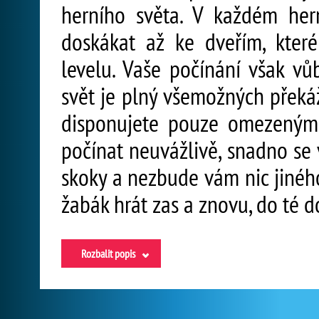
herního světa. V každém he
doskákat až ke dveřím, kter
levelu. Vaše počínání však v
svět je plný všemožných překá
disponujete pouze omezeným
počínat neuvážlivě, snadno se 
skoky a nezbude vám nic jiného,
žabák hrát zas a znovu, do té d
Rozbalit popis