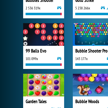
Bubbles Shooter
Gold Strike
2 536 319x
5 238 266x
99 Balls Evo
Bubble Shooter Pro
101 099x
143 177x
Garden Tales
Bubble Woods