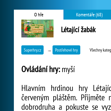
O hře
Komentáře (68)
Létající žabák
Superhry.cz
→
Postřehové hry
Všechny kateg
Ovládání hry:
myší
Hlavním hrdinou hry Létají
červeným pláštěm. Přijměte 
dobrodruha a pokuste se vyz