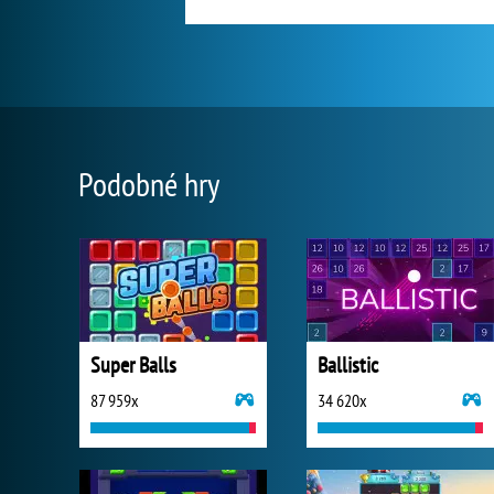
Podobné hry
Super Balls
Ballistic
87 959x
34 620x