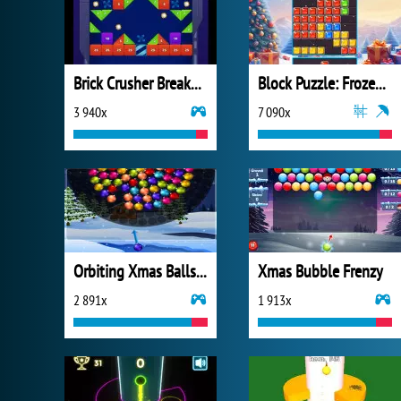
Brick Crusher Breaker Ball
Block Puzzle: Frozen Jewel
3 940x
7 090x
Orbiting Xmas Balls Online
Xmas Bubble Frenzy
2 891x
1 913x