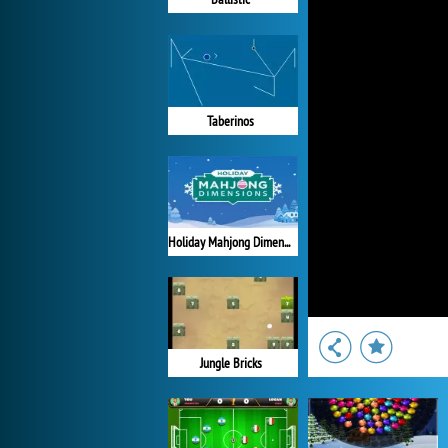
Taberinos
Holiday Mahjong Dimensions
Jungle Bricks