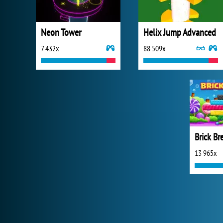
Neon Tower
Helix Jump Advanced
7 432x
88 509x
Brick Br
13 965x