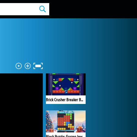
Brick Crusher Breaker Ball
Block Puzzle: Frozen Jewel