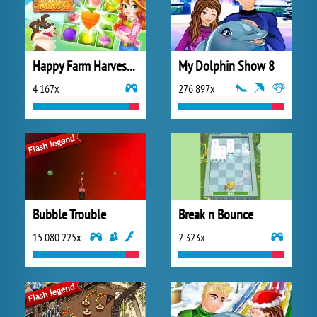
Happy Farm Harvest Blast
My Dolphin Show 8
4 167x
276 897x
Bubble Trouble
Break n Bounce
15 080 225x
2 323x