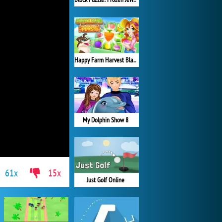
Happy Farm Harvest Blast
My Dolphin Show 8
61x
15x
Just Golf Online