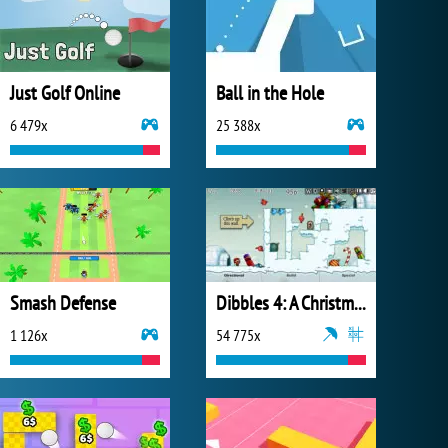
Just Golf Online
Ball in the Hole
6 479x
25 388x
Smash Defense
Dibbles 4: A Christmas Crisis
1 126x
54 775x