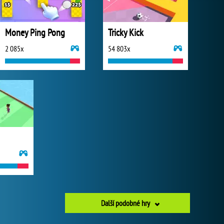
Money Ping Pong
Tricky Kick
2 085x
54 803x
Další podobné hry