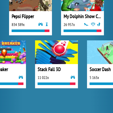
Pepsi Flipper
My Dolphin Show Christmas
834 389x
26 957x
eaker
Stack Fall 3D
Soccer Dash
11 022x
5 163x