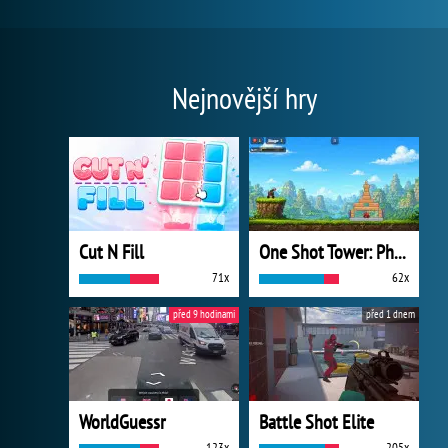
Nejnovější hry
Cut N Fill
One Shot Tower: Physics Destroyer
71x
62x
před 9 hodinami
před 1 dnem
WorldGuessr
Battle Shot Elite
123x
205x