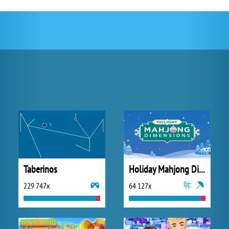
Taberinos
Holiday Mahjong Dimensions
229 747x
64 127x