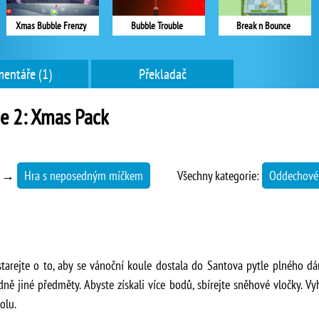
Xmas Bubble Frenzy
Bubble Trouble
Break n Bounce
entáře (1)
Překladač
e 2: Xmas Pack
→
Hra s neposedným míčkem
Všechny kategorie:
Oddechové
tarejte o to, aby se vánoční koule dostala do Santova pytle plného dár
ípadně jiné předměty. Abyste získali více bodů, sbírejte sněhové vločky.
olu.