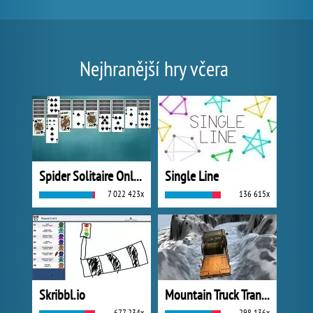
Nejhranější hry včera
Spider Solitaire Online
Single Line
7 022 423x
136 615x
Skribbl.io
Mountain Truck Transport
677 234x
298 136x