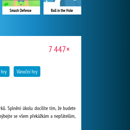
Smash Defense
Ball in the Hole
7 447×
 hry
Vánoční hry
ků. Splnění úkolu docílíte tím, že budete
 Vyhýbejte se všem překážkám a nepřátelům,