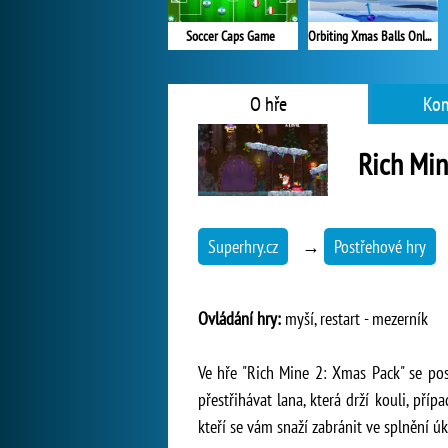
Orbiting Xmas Balls Online
Soccer Caps Game
O hře
Kom
Rich Min
Superhry.cz
→
Postřehové hry
Ovládání hry:
myší, restart - mezerník
Ve hře "Rich Mine 2: Xmas Pack" se pos
přestřihávat lana, která drží kouli, př
kteří se vám snaží zabránit ve splnění úk