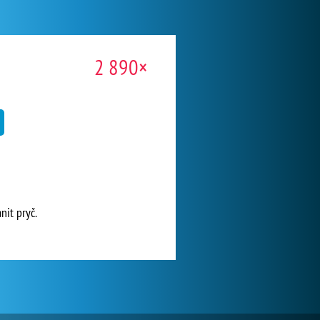
2 890×
nit pryč.