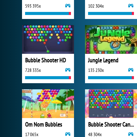
593 395x
102 304x
Bubble Shooter HD
Jungle Legend
728 335x
135 230x
Om Nom Bubbles
Bubble Shooter Candy 2
17 065x
48 304x