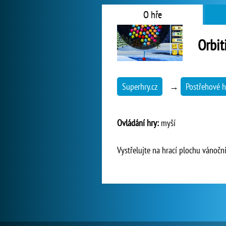
O hře
Orbit
Superhry.cz
→
Postřehové h
Ovládání hry:
myší
Vystřelujte na hrací plochu vánočn