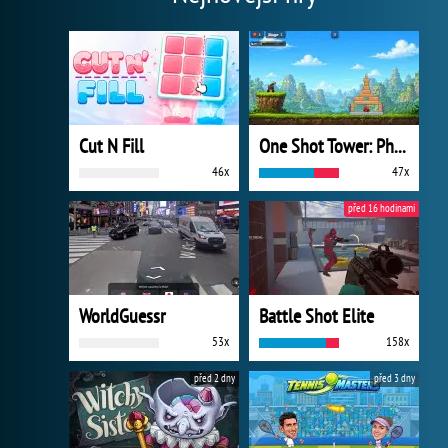
Cut N Fill
One Shot Tower: Physics Destroyer
46x
47x
před 16 hodinami
WorldGuessr
Battle Shot Elite
53x
158x
před 2 dny
před 3 dny