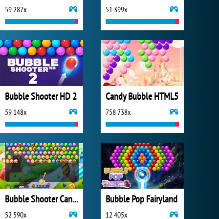
59 287x
51 399x
Bubble Shooter HD 2
Candy Bubble HTML5
59 148x
758 738x
Bubble Shooter Candy
Bubble Pop Fairyland
52 590x
12 405x