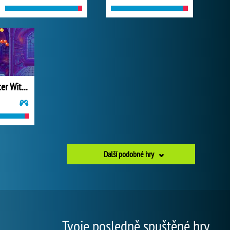
Bubble Shooter Witch Tower
Další podobné hry
Tvoje posledně spuštěné hry