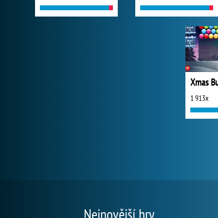
Xmas Bu
1 913x
Nejnovější hry