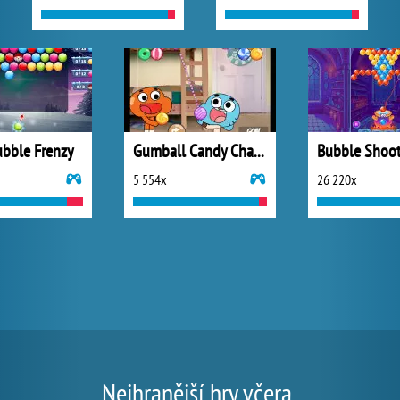
bble Frenzy
Gumball Candy Chaos
5 554x
26 220x
Nejhranější hry včera