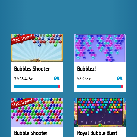
Bubbles Shooter
Bubblez!
2 536 475x
56 985x
Bubble Shooter
Royal Bubble Blast