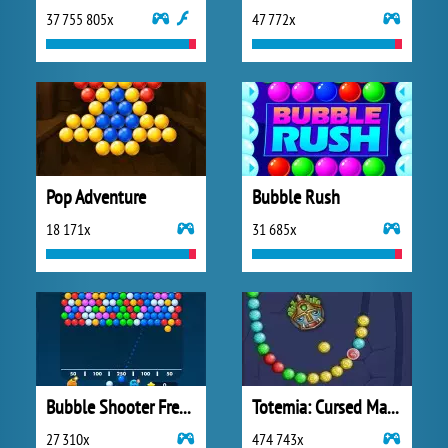
37 755 805x
47 772x
Pop Adventure
Bubble Rush
18 171x
31 685x
Bubble Shooter Free 3
Totemia: Cursed Marbles
27 310x
474 743x