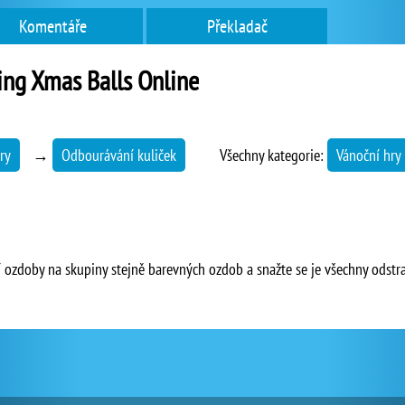
Komentáře
Překladač
ing Xmas Balls Online
ry
→
Odbourávání kuliček
Všechny kategorie:
Vánoční hry
í ozdoby na skupiny stejně barevných ozdob a snažte se je všechny odstra