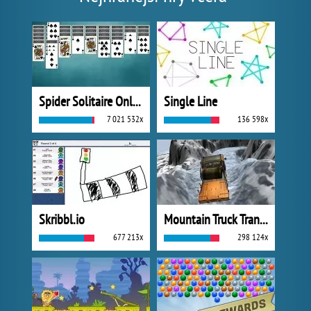
Spider Solitaire Online
Single Line
7 021 532x
136 598x
Skribbl.io
Mountain Truck Transport
677 213x
298 124x