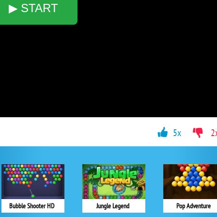
▶ START
5x
2
Bubble Shooter HD
Jungle Legend
Pop Adventure