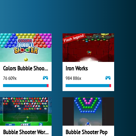
Colors Bubble Shooter
Iron Works
76 609x
984 886x
Bubble Shooter World Cup
Bubble Shooter Pop