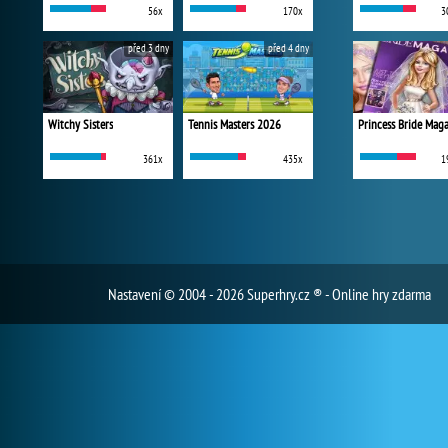
56x
170x
3
před 3 dny
před 4 dny
Witchy Sisters
Tennis Masters 2026
Princess Bride Mag
361x
435x
1
Nastavení
© 2004 - 2026 Superhry.cz ® - Online hry zdarma