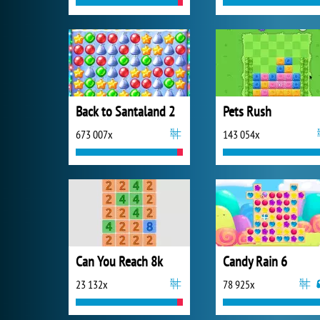
Back to Santaland 2
Pets Rush
673 007x
143 054x
Can You Reach 8k
Candy Rain 6
23 132x
78 925x