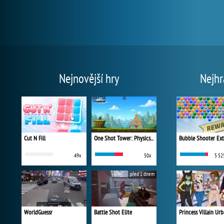
Nejnovější hry
Nejhr
Cut N Fill
One Shot Tower: Physics Destroyer
Bubble Shooter Ex
49x
50x
5 52
před 1 dnem
WorldGuessr
Battle Shot Elite