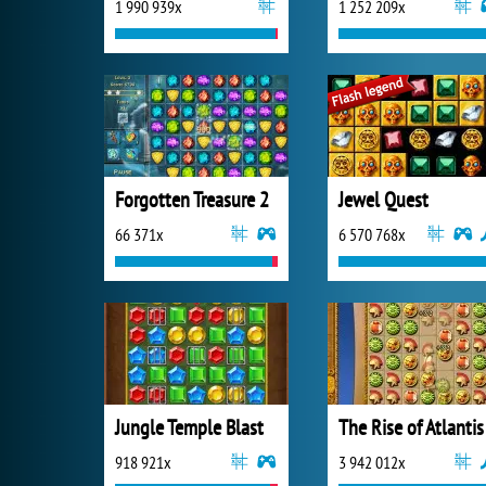
1 990 939x
1 252 209x
Forgotten Treasure 2
Jewel Quest
66 371x
6 570 768x
Jungle Temple Blast
The Rise of Atlantis
918 921x
3 942 012x