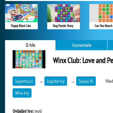
Puppy Blast Lite
Dog Puzzle Story
Can You Reach 
O hře
Komentáře
Winx Club: Love and Pe
Superhry.cz
→
Logické hry
→
Spojuj tři
Všec
Winx hry
Ovládání hry:
myší