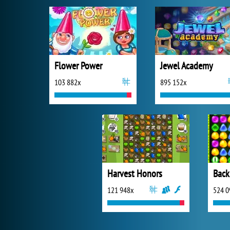
Flower Power
Jewel Academy
103 882x
895 152x
Harvest Honors
Back
121 948x
524 0