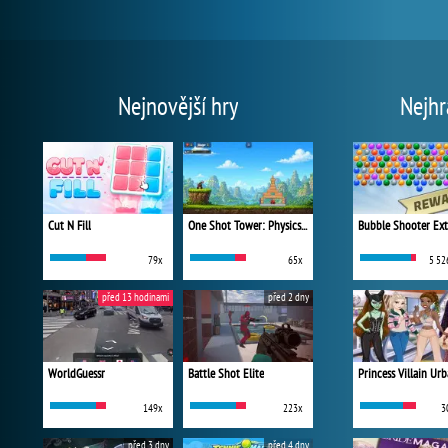
Nejnovější hry
Nejhr
Cut N Fill
One Shot Tower: Physics Destroyer
Bubble Shooter Ex
79x
65x
5 52
před 13 hodinami
před 2 dny
WorldGuessr
Battle Shot Elite
149x
223x
3
před 3 dny
před 4 dny