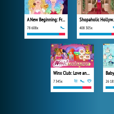
A New Beginning: From Sad To Fab
Shopah
78 608x
408 305x
Winx Club: Love and Pet
7 345x
26 18