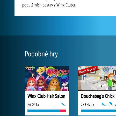
populárních postav z Winx Clubu.
Podobné hry
Winx Club Hair Salon
Douchebag's Chick
76 041x
233 472x