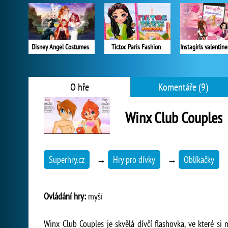
Disney Angel Costumes
Tictoc Paris Fashion
O hře
Komentáře (9)
Winx Club Couples
Superhry.cz
→
Hry pro dívky
→
Oblíkačky
Ovládání hry:
myší
Winx Club Couples je skvělá dívčí flashovka, ve které si