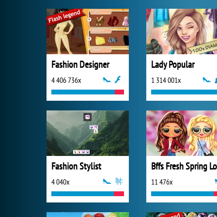
Fashion Designer
Lady Popular
4 406 736x
1 314 001x
Fashion Stylist
4 040x
11 476x