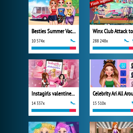
Besties Summer Vacation
10 574x
288 248x
Instagirls valentines Dress Up
14 337x
15 510x