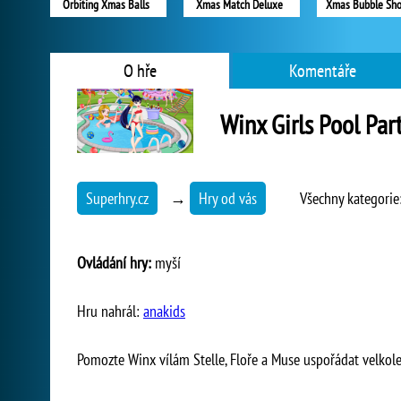
Orbiting Xmas Balls
Xmas Match Deluxe
Xmas Bubble Sho
O hře
Komentáře
Winx Girls Pool Par
Superhry.cz
→
Hry od vás
Všechny kategorie
Ovládání hry:
myší
Hru nahrál:
anakids
Pomozte Winx vílám Stelle, Floře a Muse uspořádat velkol