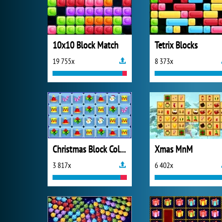
10x10 Block Match
Tetrix Blocks
19 755x
8 373x
Christmas Block Collapse
Xmas MnM
3 817x
6 402x