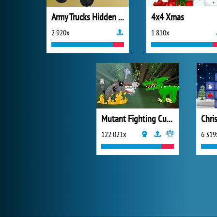
Army Trucks Hidden Letters
4x4 Xmas
2 920x
1 810x
Mutant Fighting Cup 2016
Chri
122 021x
6 319