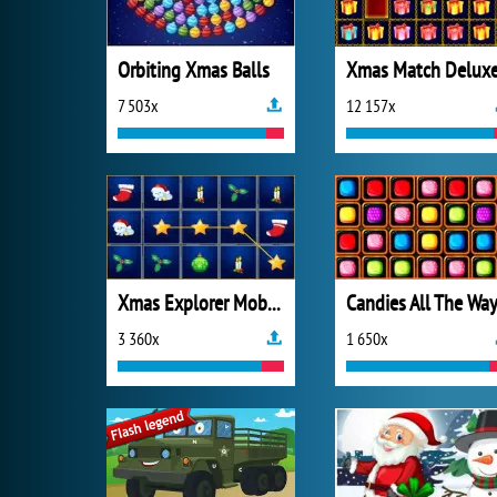
Orbiting Xmas Balls
Xmas Match Delux
7 503x
12 157x
Xmas Explorer Mobile
Candies All The Wa
3 360x
1 650x