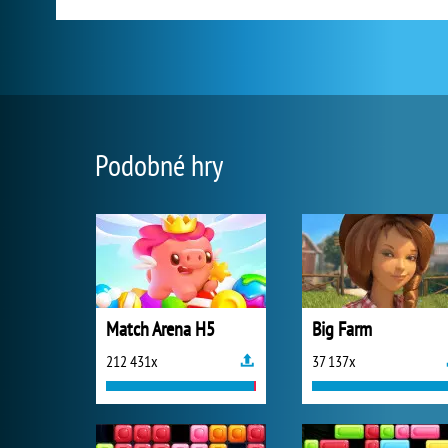
Podobné hry
Match Arena H5
Big Farm
212 431x
37 137x