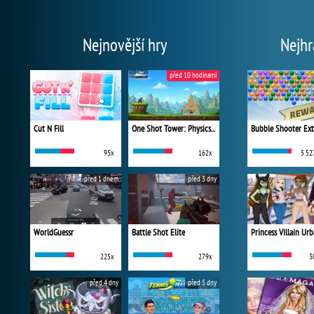
Nejnovější hry
Nejhr
před 10 hodinami
Cut N Fill
One Shot Tower: Physics Destroyer
Bubble Shooter Ex
95x
162x
5 52
před 1 dnem
před 3 dny
WorldGuessr
Battle Shot Elite
225x
279x
3
před 4 dny
před 5 dny