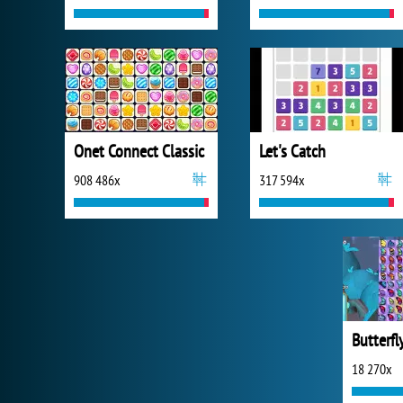
Onet Connect Classic
Let's Catch
908 486x
317 594x
Butterfl
18 270x