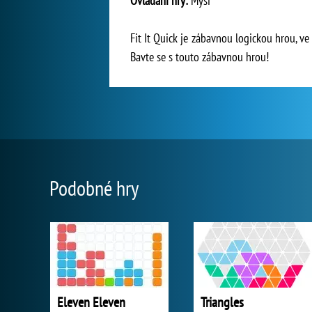
Ovládání hry:
Myší
Fit It Quick je zábavnou logickou hrou, ve
Bavte se s touto zábavnou hrou!
Podobné hry
Eleven Eleven
Triangles