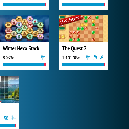
Winter Hexa Stack
The Quest 2
8 039x
1 430 705x