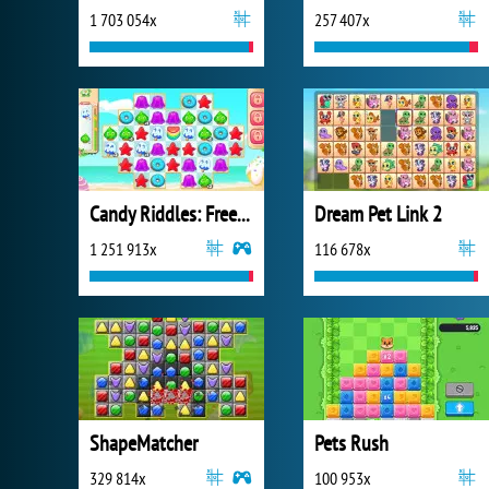
1 703 054x
257 407x
Candy Riddles: Free Match 3 Puzzle
Dream Pet Link 2
1 251 913x
116 678x
ShapeMatcher
Pets Rush
329 814x
100 953x