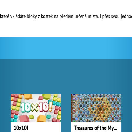
 které vkládáte bloky z kostek na předem určená místa. I přes svou jednod
10x10!
Treasures of the Mystic Sea