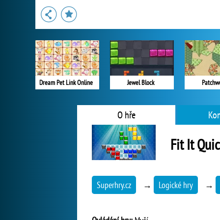
Dream Pet Link Online
Jewel Block
Patchw
O hře
Ko
Fit It Qui
Superhry.cz
→
Logické hry
→