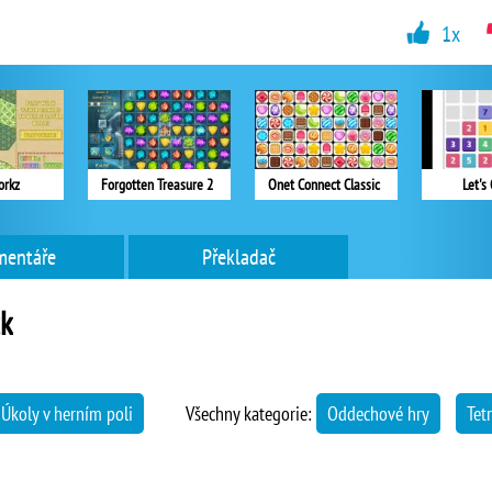
1x
orkz
Forgotten Treasure 2
Onet Connect Classic
Let's
mentáře
Překladač
ck
Úkoly v herním poli
Všechny kategorie:
Oddechové hry
Tetr