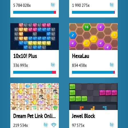
5 784 028x
1 990 275x
10x10! Plus
HexaLau
336 993x
834 438x
Dream Pet Link Online
Jewel Block
219 534x
97 575x