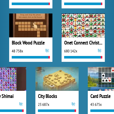
Block Wood Puzzle
Onet Connect Christmas
48 758x
680 142x
y Shimai
City Blocks
Card Puzzle
23 687x
43 675x