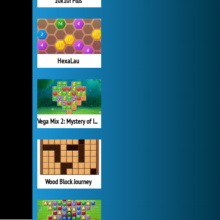
10x10! Plus
HexaLau
Vega Mix 2: Mystery of Island
Wood Block Journey