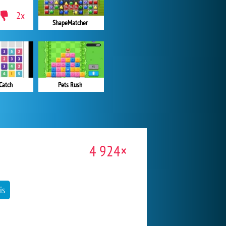
2x
ShapeMatcher
 Catch
Pets Rush
4 924×
is