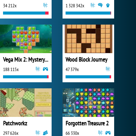
34 212x
1 328 342x
Vega Mix 2: Mystery of Island
Wood Block Journey
188 115x
47 379x
Patchworkz
Forgotten Treasure 2
297 626x
66 330x