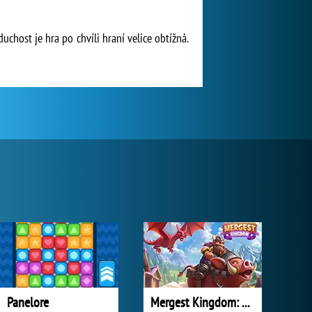
uchost je hra po chvíli hraní velice obtížná.
Panelore
Mergest Kingdom: Merge Puzzle