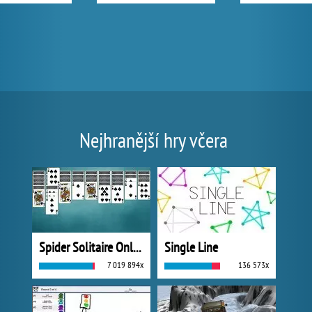
Nejhranější hry včera
Spider Solitaire Online
Single Line
7 019 894x
136 573x