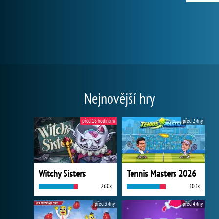
Nejnovější hry
před 18 hodinami
před 2 dny
Witchy Sisters
Tennis Masters 2026
260x
303x
před 3 dny
před 4 dny