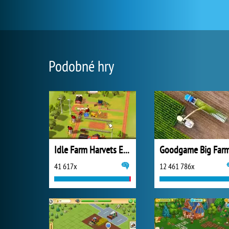
Podobné hry
Idle Farm Harvets Empire
Goodgame Big Far
41 617x
12 461 786x