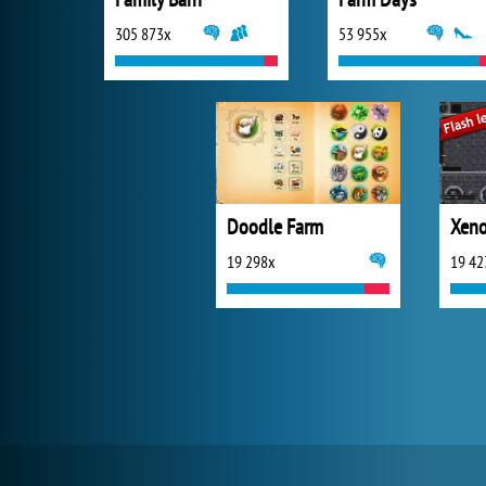
305 873x
53 955x
Doodle Farm
Xeno
19 298x
19 42