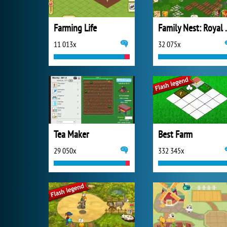
Farming Life
Family N
11 013x
32 075x
Tea Maker
Best Farm
29 050x
332 345x