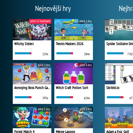
Nejnovější hry
Nejhr
před 13 hodinami
před 2 dny
Witchy Sisters
Tennis Masters 2026
Spider Solitaire On
219x
284x
7 01
před 3 dny
před 4 dny
Annoying Boss Punch Game
Witch Craft Potion Sort
Skribbl.io
293x
624x
67
před 5 dny
před 6 dny
Forest Match 4
Merge Lagoon
Adam a Eva: Golf