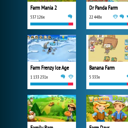
Farm Mania 2
Dr Panda Farm
537 126x
22 448x
Farm Frenzy Ice Age
Banana Farm
1 133 231x
5 333x
Family Barn
Farm Days