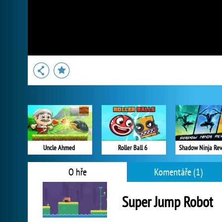
Uncle Ahmed
Roller Ball 6
Shadow Ninja Re
O hře
Komentáře (1)
Super Jump Robot