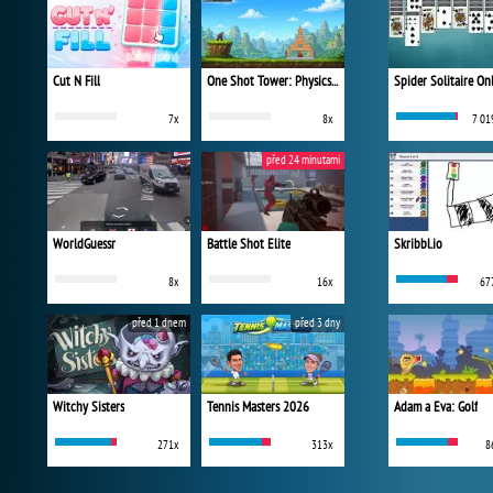
Cut N Fill
One Shot Tower: Physics Destroyer
Spider Solitaire On
7x
8x
7 01
před 24 minutami
WorldGuessr
Battle Shot Elite
Skribbl.io
8x
16x
67
před 1 dnem
před 3 dny
Witchy Sisters
Tennis Masters 2026
Adam a Eva: Golf
271x
313x
8