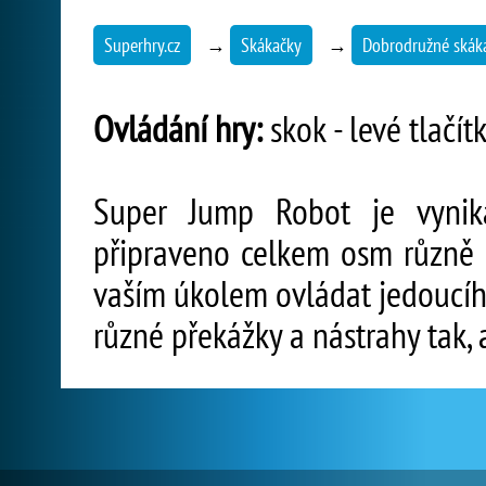
Superhry.cz
→
Skákačky
→
Dobrodružné skák
Ovládání hry:
skok - levé tlačít
Super Jump Robot je vynika
připraveno celkem osm různě 
vaším úkolem ovládat jedoucíh
různé překážky a nástrahy tak, a