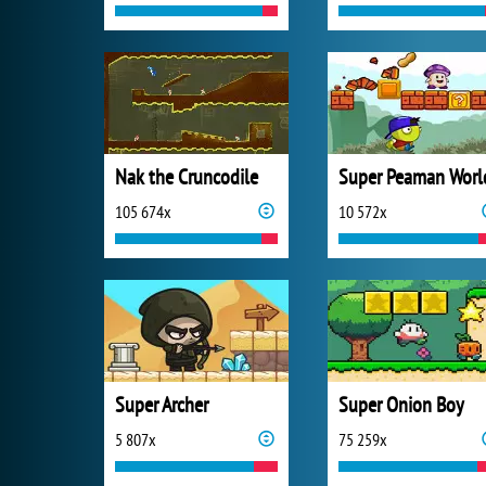
Nak the Cruncodile
Super Peaman Worl
105 674x
10 572x
Super Archer
Super Onion Boy
5 807x
75 259x