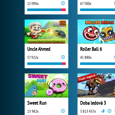
12 096x
67 500x
Uncle Ahmed
Roller Ball 6
57 922x
41 880x
Sweet Run
Doba ledová 3
13 982x
3 813 437x