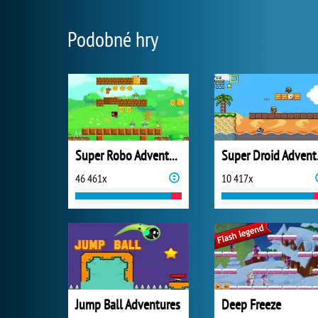
Podobné hry
Super Robo Adventure
Sup
46 461x
10 417x
Jump Ball Adventures
Deep Freeze