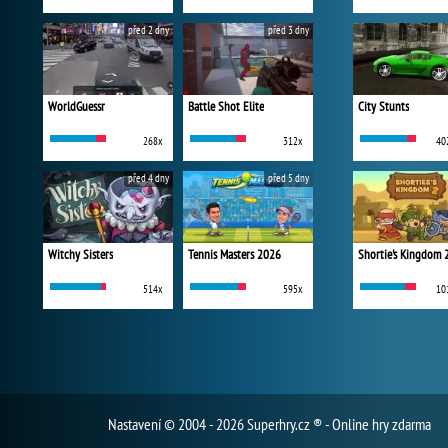
před 2 dny
před 3 dny
WorldGuessr
Battle Shot Elite
City Stunts
268x
312x
40
před 4 dny
před 5 dny
Witchy Sisters
Tennis Masters 2026
Shortie's Kingdom 
514x
595x
10
Nastavení
© 2004 - 2026 Superhry.cz ® - Online hry zdarma