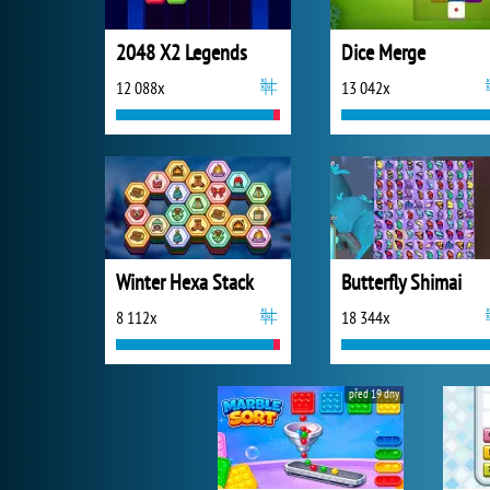
2048 X2 Legends
Dice Merge
12 088x
13 042x
Winter Hexa Stack
Butterfly Shimai
8 112x
18 344x
před 19 dny