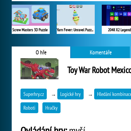
Screw Masters 3D Puzzle
Yarn Fever: Unravel Puzzle
2048 X2 Legend
O hře
Komentáře
Toy War Robot Mexic
Superhry.cz
→
Logické hry
→
Hledání kombinac
Roboti
Hračky
Ovládání hry:
myší