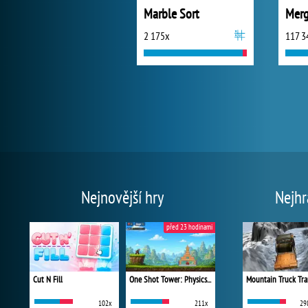
Marble Sort
Merg
2 175x
117 3
Nejnovější hry
Nejhr
před 23 hodinami
Cut N Fill
One Shot Tower: Physics Destroyer
Mountain Truck Tra
102x
211x
29