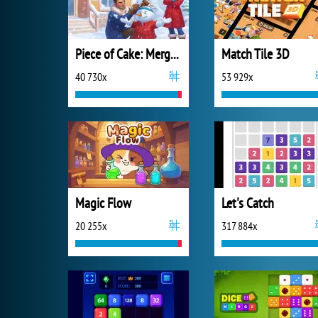
Piece of Cake: Merge and Bake
Match Tile 3D
40 730x
53 929x
Magic Flow
Let's Catch
20 255x
317 884x