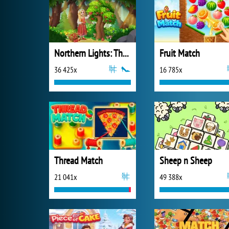
Northern Lights: The Secret of the Forest
Fruit Match
36 425x
16 785x
Thread Match
Sheep n Sheep
21 041x
49 388x