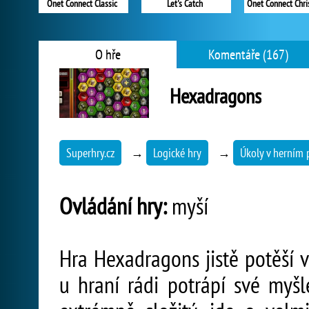
Onet Connect Classic
Let's Catch
Onet Connect Chr
O hře
Komentáře (167)
Hexadragons
Superhry.cz
→
Logické hry
→
Úkoly v herním 
Ovládání hry:
myší
Hra Hexadragons jistě potěší v
u hraní rádi potrápí své myšle