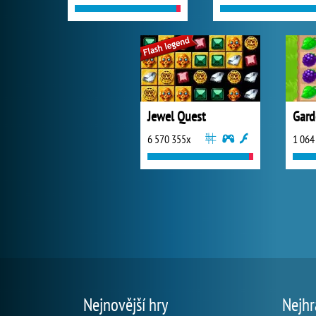
Jewel Quest
Gard
6 570 355x
1 064
Nejnovější hry
Nejhr