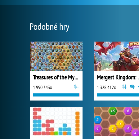
Podobné hry
Treasures of the Mystic Sea
Mergest King
1 990 343x
1 328 412x