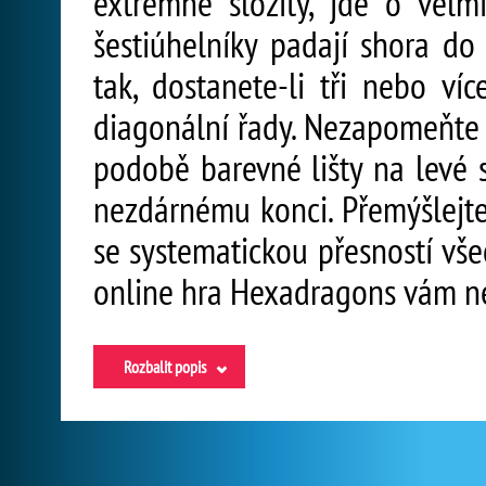
extrémně složitý, jde o velm
šestiúhelníky padají shora do
tak, dostanete-li tři nebo ví
diagonální řady. Nezapomeňte v
podobě barevné lišty na levé 
nezdárnému konci. Přemýšlejte
se systematickou přesností vše
online hra Hexadragons vám ne
Rozbalit popis