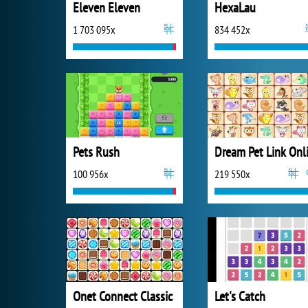
Eleven Eleven
HexaLau
1 703 095x
834 452x
Pets Rush
100 956x
219 550x
Onet Connect Classic
Let's Catch