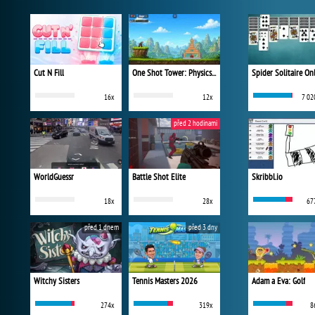
Cut N Fill
One Shot Tower: Physics Destroyer
Spider Solitaire On
16x
12x
7 02
před 2 hodinami
WorldGuessr
Battle Shot Elite
Skribbl.io
18x
28x
67
před 1 dnem
před 3 dny
Witchy Sisters
Tennis Masters 2026
Adam a Eva: Golf
274x
319x
8