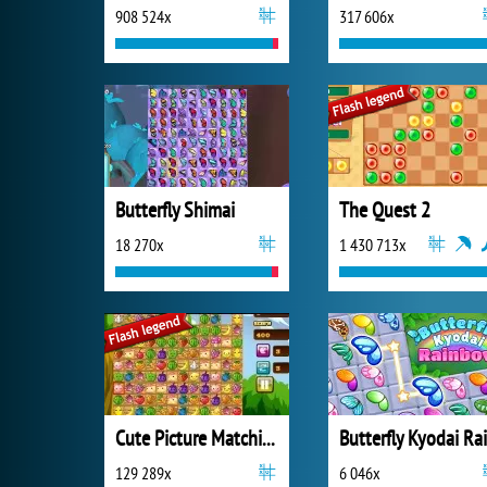
908 524x
317 606x
Butterfly Shimai
The Quest 2
18 270x
1 430 713x
Cute Picture Matching
129 289x
6 046x