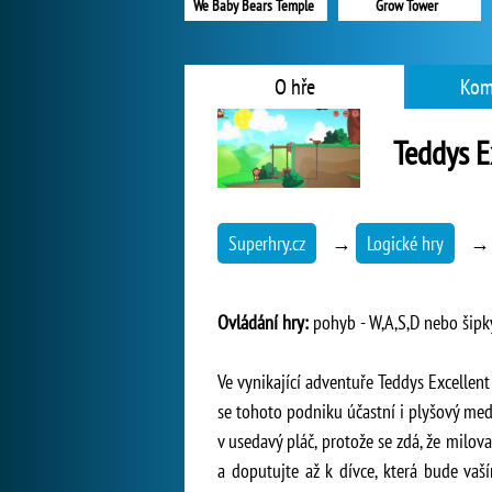
We Baby Bears Temple
Grow Tower
O hře
Kom
Teddys E
Superhry.cz
→
Logické hry
Ovládání hry:
pohyb - W,A,S,D nebo šipky
Ve vynikající adventuře Teddys Excellent
se tohoto podniku účastní i plyšový me
v usedavý pláč, protože se zdá, že milo
a doputujte až k dívce, která bude vaš