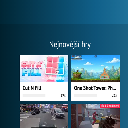
Nejnovější hry
Cut N Fill
One Shot Tower: Physics Destroyer
19x
26x
před 5 hodinami