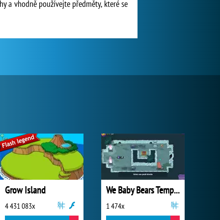
chy a vhodně používejte předměty, které se
Grow Island
We Baby Bears Temple
4 431 083x
1 474x