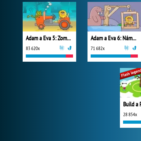
Adam a Eva 5: Zombíci
Adam a Eva 6: Náměsíčnost
83 620x
71 682x
Build a 
28 854x