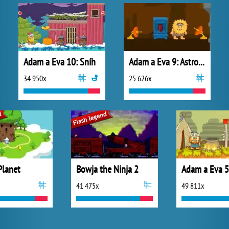
Adam a Eva 10: Sníh
Adam a Eva 9: Astronaut
34 950x
25 626x
Planet
Bowja the Ninja 2
Adam a Eva 5
41 475x
49 811x