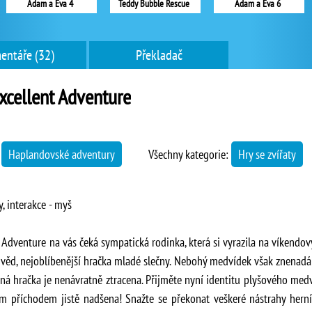
Adam a Eva 4
Teddy Bubble Rescue
Adam a Eva 6
entáře (32)
Překladač
xcellent Adventure
→
Haplandovské adventury
Všechny kategorie:
Hry se zvířaty
, interakce - myš
 Adventure na vás čeká sympatická rodinka, která si vyrazila na víkendov
dvěd, nejoblíbenější hračka mladé slečny. Nebohý medvídek však znenad
vaná hračka je nenávratně ztracena. Přijměte nyní identitu plyšového me
ím příchodem jistě nadšena! Snažte se překonat veškeré nástrahy herní