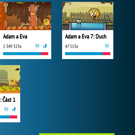
Adam a Eva
Adam a Eva 7: Duch
1 349 323x
47 513x
: Část 1