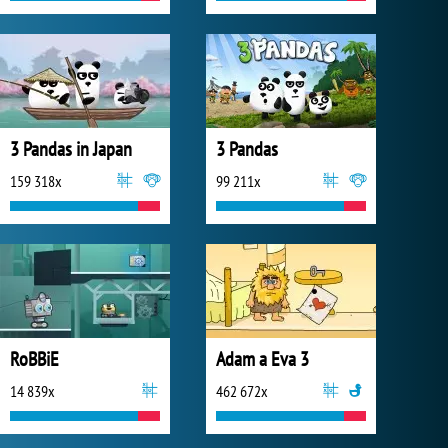
3 Pandas in Japan
3 Pandas
159 318x
99 211x
RoBBiE
Adam a Eva 3
14 839x
462 672x