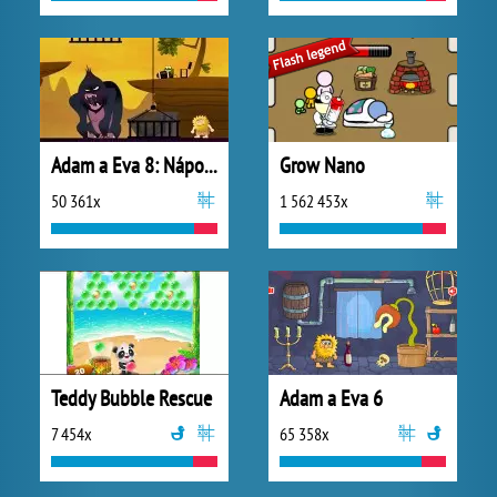
Adam a Eva 8: Nápoj lásky
Grow Nano
50 361x
1 562 453x
Teddy Bubble Rescue
Adam a Eva 6
7 454x
65 358x