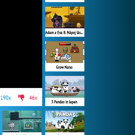
Adam a Eva 8: Nápoj lásky
Grow Nano
190x
46x
3 Pandas in Japan