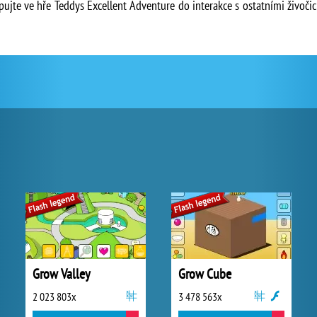
upujte ve hře Teddys Excellent Adventure do interakce s ostatními živoči
Grow Valley
Grow Cube
2 023 803x
3 478 563x