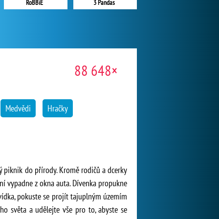
RoBBiE
3 Pandas
88 648×
Medvědi
Hračky
ý piknik do přírody. Kromě rodičů a dcerky
ání vypadne z okna auta. Dívenka propukne
dvídka, pokuste se projít tajuplným územím
ho světa a udělejte vše pro to, abyste se