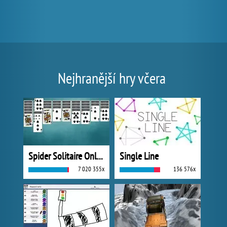
Nejhranější hry včera
Spider Solitaire Online
Single Line
7 020 355x
136 576x