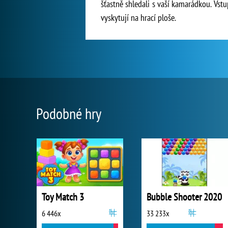
šťastně shledali s vaší kamarádkou. Vst
vyskytují na hrací ploše.
Podobné hry
Toy Match 3
Bubble Shooter 2020
6 446x
33 233x