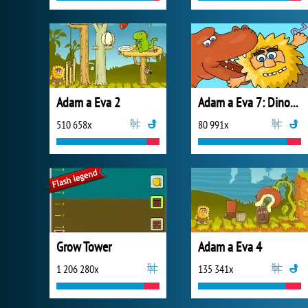
Adam a Eva 2
Adam a Eva 7: Dinosauři
510 658x
80 991x
Grow Tower
Adam a Eva 4
1 206 280x
135 341x