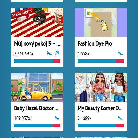
Můj nový pokoj 3 – Vánoce
Fashion Dye Pro
2 741 697x
5 558x
Baby Hazel Doctor Play
My Beauty Corner Decoration
109 037x
21 689x