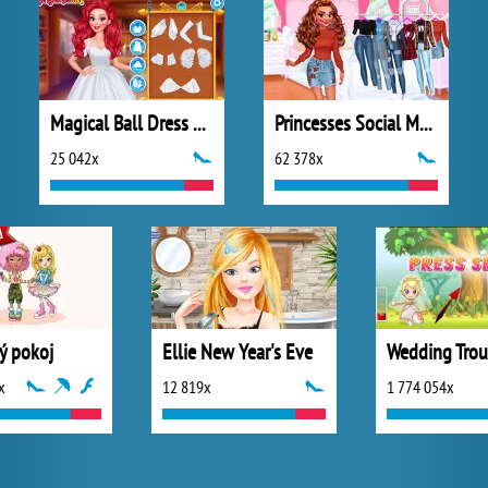
Magical Ball Dress Design
Princesses Social Media Stars
25 042x
62 378x
ý pokoj
Ellie New Year's Eve
Wedding Trou
x
12 819x
1 774 054x