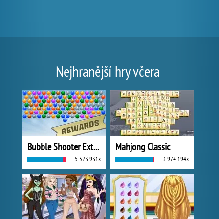
Nejhranější hry včera
Bubble Shooter Extreme
Mahjong Classic
5 523 931x
3 974 194x