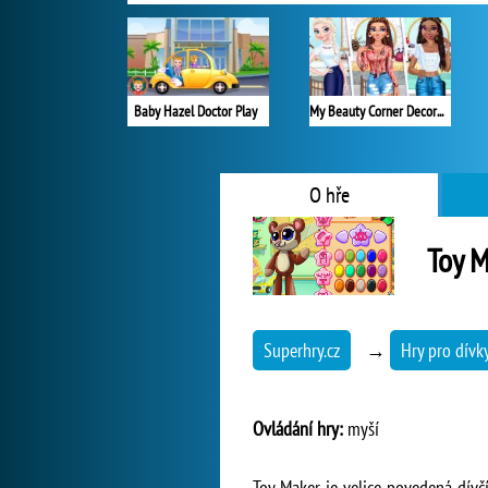
Baby Hazel Doctor Play
My Beauty Corner Decoration
O hře
Toy 
Superhry.cz
→
Hry pro dívk
Ovládání hry:
myší
Toy Maker je velice povedená dívčí