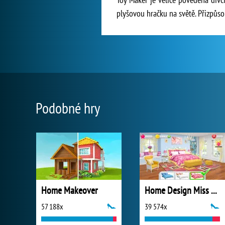
plyšovou hračku na světě. Přizpůsobi
Podobné hry
Home Makeover
Home Design Miss Robins Home Makeover
57 188x
39 574x