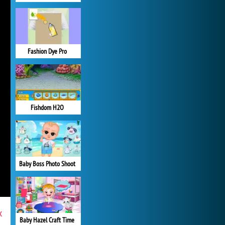
Fashion Dye Pro
Fishdom H2O
Baby Boss Photo Shoot
x
Baby Hazel Craft Time