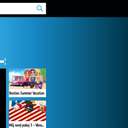
Besties Summer Vacation
Můj nový pokoj 3 – Vánoce