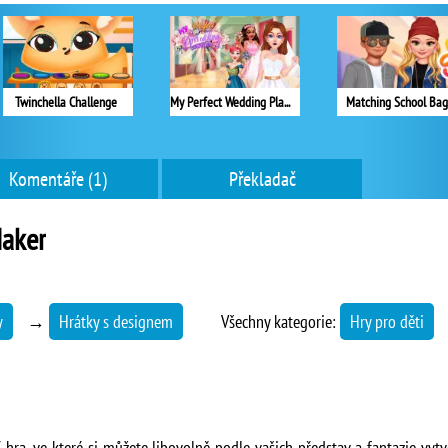
Twinchella Challenge
My Perfect Wedding Planner
Matching School Bag
Komentáře (1)
Překladač
Maker
y
→
Hrátky s designem
Všechny kategorie:
Hry pro děti
 hra, ve které si můžete libovolně podle vašich představ a fantazie vytvo