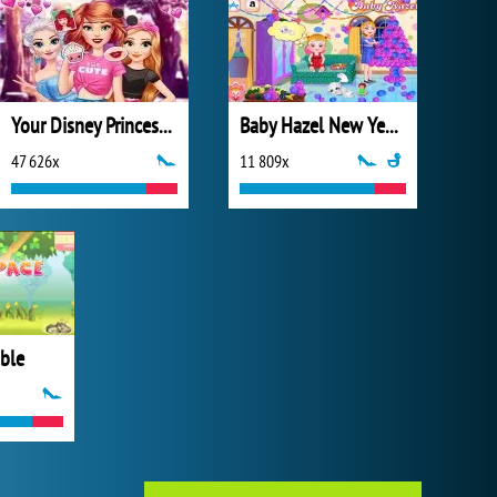
Your Disney Princess Style
Baby Hazel New Year Party
47 626x
11 809x
ble