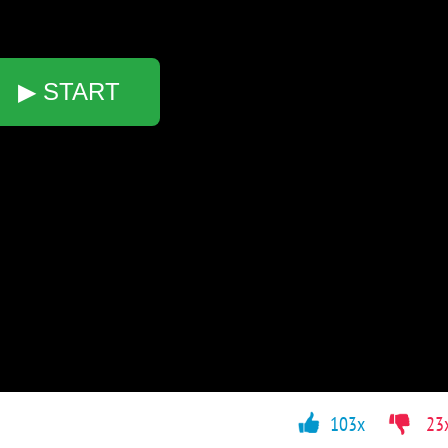
▶ START
103x
23