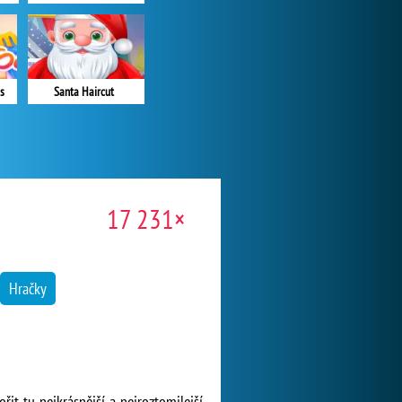
s
Santa Haircut
17 231×
Hračky
řit tu nejkrásnější a nejroztomilejší