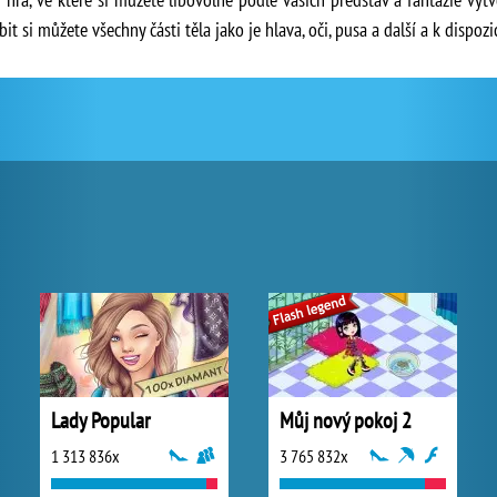
t si můžete všechny části těla jako je hlava, oči, pusa a další a k dispoz
Lady Popular
Můj nový pokoj 2
1 313 836x
3 765 832x