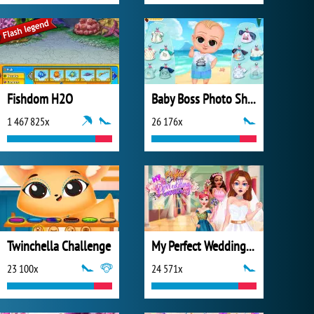
Fishdom H2O
Baby Boss Photo Shoot
1 467 825x
26 176x
Twinchella Challenge
My Perfect Wedding Planner
23 100x
24 571x