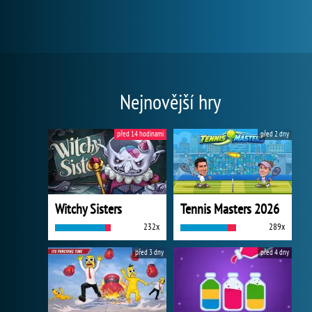
Nejnovější hry
před 14 hodinami
před 2 dny
Witchy Sisters
Tennis Masters 2026
232x
289x
před 3 dny
před 4 dny