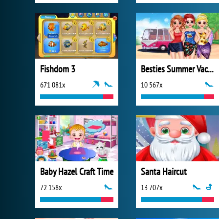
Fishdom 3
Besties Summer Vacation
671 081x
10 567x
Baby Hazel Craft Time
Santa Haircut
72 158x
13 707x