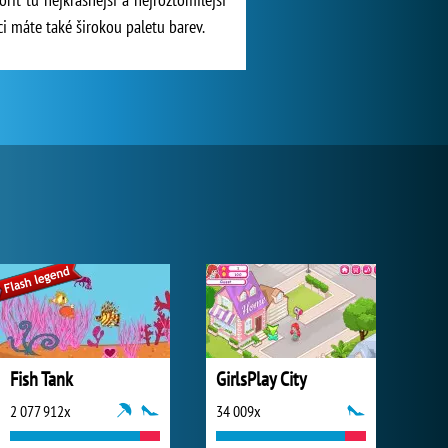
ici máte také širokou paletu barev.
Fish Tank
GirlsPlay City
2 077 912x
34 009x