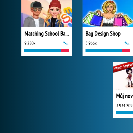
Matching School Bags
Bag Design Shop
9 280x
5 966x
Můj nov
3 934 209