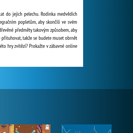
tat do jejich pelechu. Rodinka medvědích
legračním popletům, aby skončili ve svém
at dřevěné předměty takovým způsobem, aby
 přituhovat, takže se budete muset obrnět
to hry zvítězí? Prokažte v zábavné online