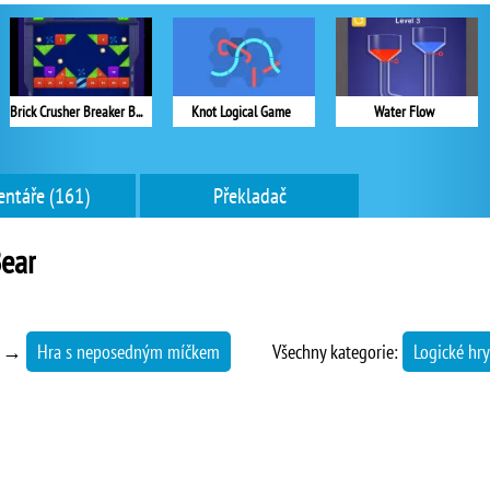
Brick Crusher Breaker Ball
Knot Logical Game
Water Flow
ntáře (161)
Překladač
ear
→
Hra s neposedným míčkem
Všechny kategorie:
Logické hry