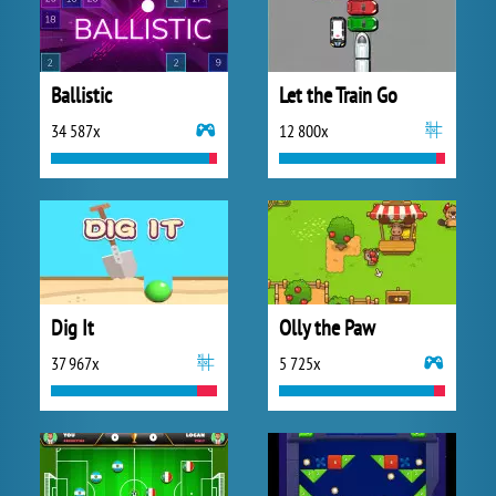
Ballistic
Let the Train Go
34 587x
12 800x
Dig It
Olly the Paw
37 967x
5 725x