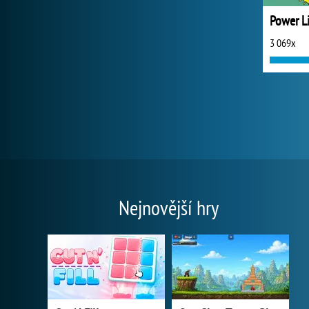
Power L
3 069x
Nejnovější hry