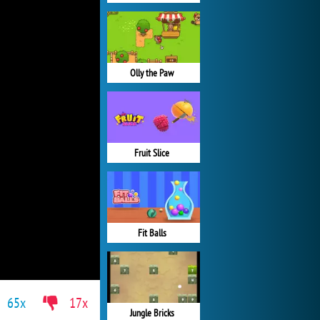
Olly the Paw
Fruit Slice
Fit Balls
65x
17x
Jungle Bricks