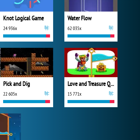
Knot Logical Game
Water Flow
24 936x
62 035x
Pick and Dig
Love and Treasure Quest
22 605x
15 771x