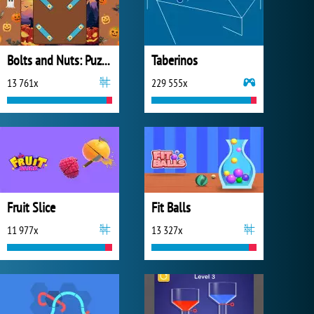
Bolts and Nuts: Puzzle
Taberinos
13 761x
229 555x
Fruit Slice
Fit Balls
11 977x
13 327x