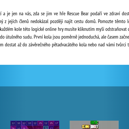
 a je jen na vás, zda se jim ve hře Rescue Bear podaří ve zdraví dos
dný z jejích členů nedokázal později najít cestu domů. Pomozte těmto 
 V každém kole této logické online hry musíte kliknutím myši odstraňov
i do útulného sudu. První kola jsou poměrně jednoduchá, ale časem začne
ám dostat až do závěrečného pětadvacátého kola nebo nad vámi tvůrci té