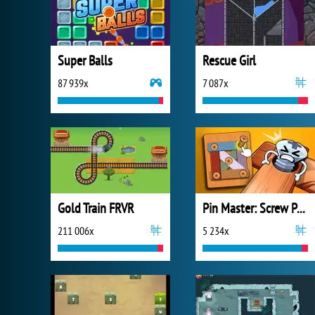
Super Balls
Rescue Girl
87 939x
7 087x
Gold Train FRVR
Pin Master: Screw Puzzle Quest
211 006x
5 234x