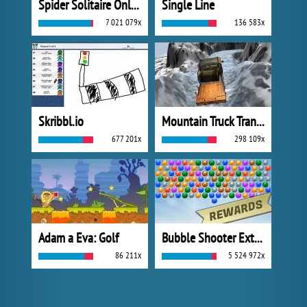
Spider Solitaire Online
Single Line
7 021 079x
136 583x
Skribbl.io
Mountain Truck Transport
677 201x
298 109x
Adam a Eva: Golf
Bubble Shooter Extreme
86 211x
5 524 972x