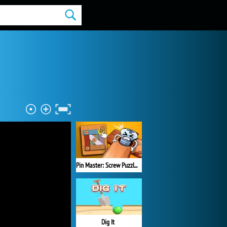
Pin Master: Screw Puzzle Quest
Dig It