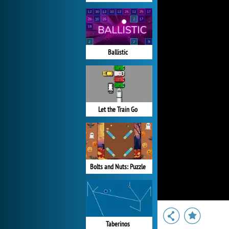
Ballistic
Let the Train Go
Bolts and Nuts: Puzzle
Taberinos