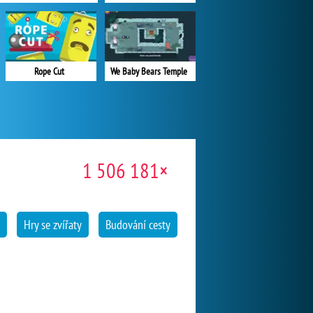
Rope Cut
We Baby Bears Temple
1 506 181×
Hry se zvířaty
Budování cesty