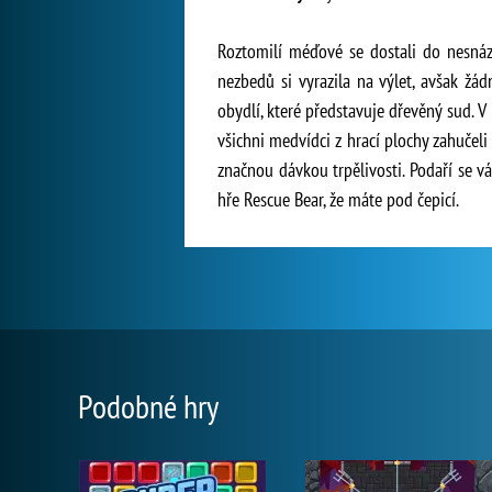
Roztomilí méďové se dostali do nesnází
nezbedů si vyrazila na výlet, avšak žá
obydlí, které představuje dřevěný sud.
všichni medvídci z hrací plochy zahučel
značnou dávkou trpělivosti. Podaří se v
hře Rescue Bear, že máte pod čepicí.
Podobné hry