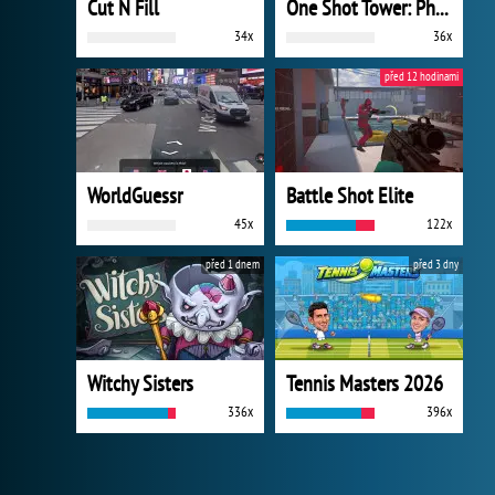
Cut N Fill
One Shot Tower: Physics Destroyer
34x
36x
před 12 hodinami
WorldGuessr
Battle Shot Elite
45x
122x
před 1 dnem
před 3 dny
Witchy Sisters
Tennis Masters 2026
336x
396x