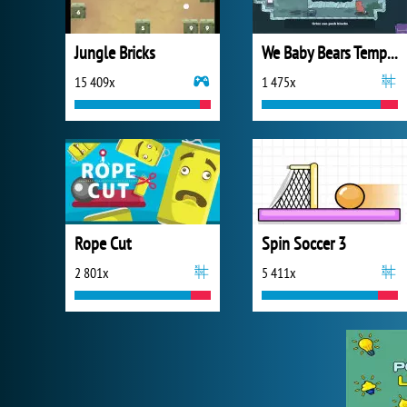
Jungle Bricks
We Baby Bears Temple
15 409x
1 475x
Rope Cut
Spin Soccer 3
2 801x
5 411x