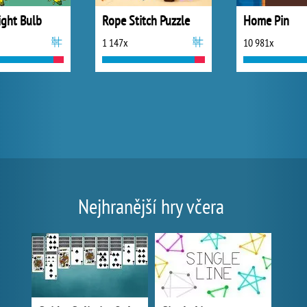
ight Bulb
Rope Stitch Puzzle
Home Pin
1 147x
10 981x
Nejhranější hry včera