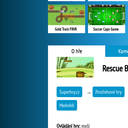
Gold Train FRVR
Soccer Caps Game
O hře
Kome
Rescue B
Superhry.cz
→
Postřehové hry
Medvědi
Ovládání hry:
myší