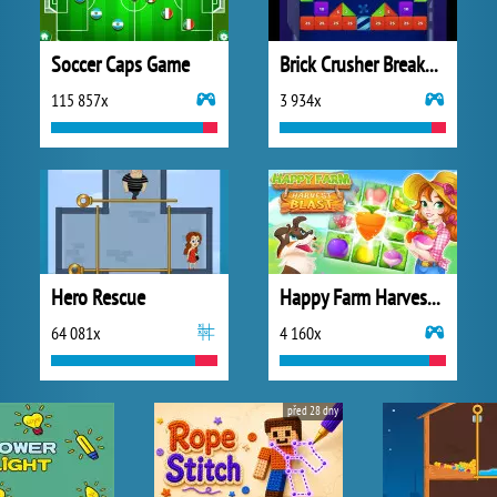
Soccer Caps Game
Brick Crusher Breaker Ball
115 857x
3 934x
Hero Rescue
Happy Farm Harvest Blast
64 081x
4 160x
před 28 dny