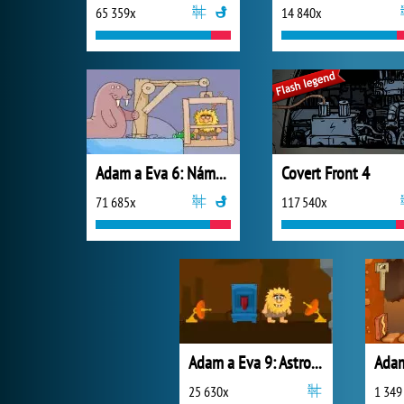
65 359x
14 840x
Adam a Eva 6: Náměsíčnost
Covert Front 4
71 685x
117 540x
Adam a Eva 9: Astronaut
Adam
25 630x
1 349