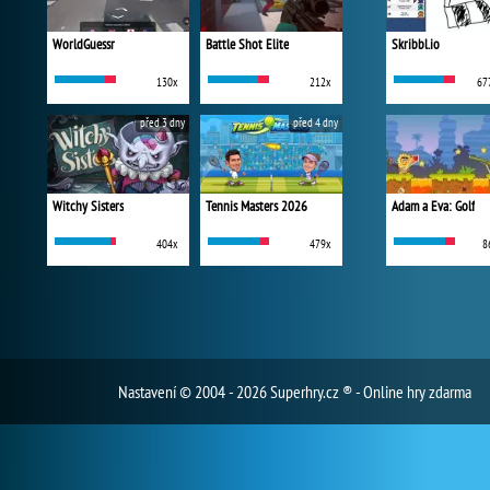
WorldGuessr
Battle Shot Elite
Skribbl.io
130x
212x
67
před 3 dny
před 4 dny
Witchy Sisters
Tennis Masters 2026
Adam a Eva: Golf
404x
479x
8
Nastavení
© 2004 - 2026 Superhry.cz ® - Online hry zdarma