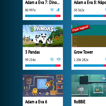
Adam a Eva 7: Dinosauři
80 997x
50 362x
3 Pandas
Grow Tower
99 214x
1 206 282x
Adam a Eva 6
RoBBiE