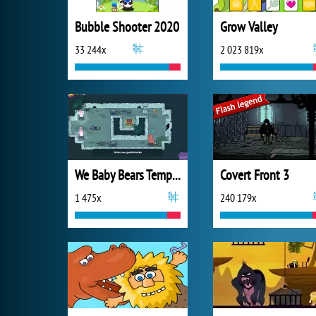
Bubble Shooter 2020
Grow Valley
33 244x
2 023 819x
We Baby Bears Temple
Covert Front 3
1 475x
240 179x