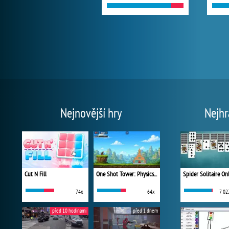
Nejnovější hry
Nejhr
Cut N Fill
One Shot Tower: Physics Destroyer
Spider Solitaire On
74x
64x
7 02
před 10 hodinami
před 1 dnem