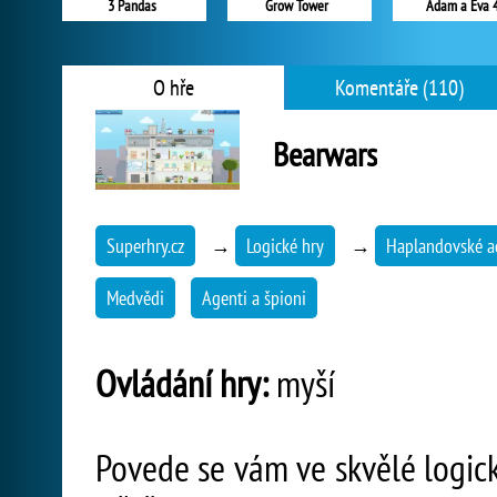
3 Pandas
Grow Tower
Adam a Eva 
O hře
Komentáře (110)
Bearwars
Superhry.cz
→
Logické hry
→
Haplandovské a
Medvědi
Agenti a špioni
Ovládání hry:
myší
Povede se vám ve skvělé logick