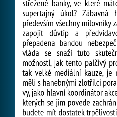
střežené banky, ve které má
supertajný úkol? Zábavná h
především všechny milovníky za
zapojit důvtip a předvídav
přepadena bandou nebezpeč
vláda se snaží tuto skutečn
možností, jak tento palčivý pr
tak velké mediální kauze, je 
měli s hanebnými zlotřilci pora
vy, jako hlavní koordinátor ak
kterých se jim povede zachráni
budete mít dostatek trpělivost