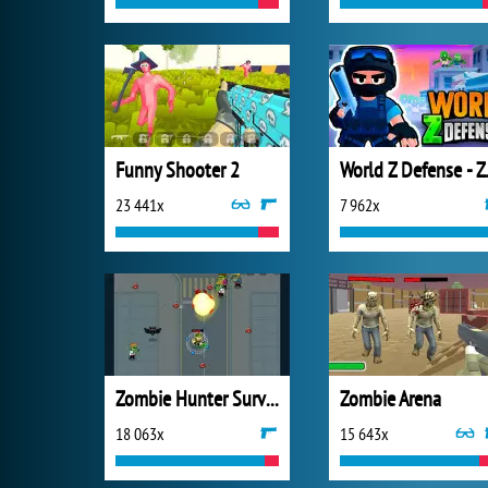
Funny Shooter 2
World Z 
23 441x
7 962x
Zombie Hunter Survival
Zombie Arena
18 063x
15 643x