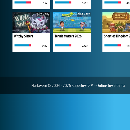
53x
161x
40
před 2 dny
před 3 dny
Witchy Sisters
Tennis Masters 2026
Shortie's Kingdom 
358x
424x
10
Nastavení
© 2004 - 2026 Superhry.cz ® - Online hry zdarma