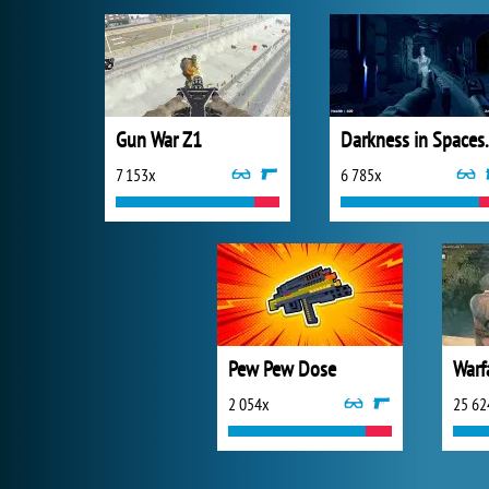
Gun War Z1
Darknes
7 153x
6 785x
Pew Pew Dose
2 054x
25 62