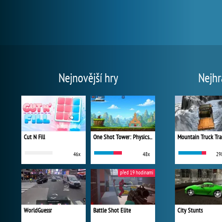
Nejnovější hry
Nejhr
Cut N Fill
One Shot Tower: Physics Destroyer
Mountain Truck Tra
46x
48x
29
před 19 hodinami
WorldGuessr
Battle Shot Elite
City Stunts