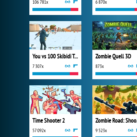
106 781x
6 870x
You vs 100 Skibidi Toilets
Zombie Quell 3D
7 307x
873x
Time Shooter 2
Zombie
57 092x
9 523x