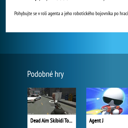
Pohybujte se v roli agenta a jeho robotického bojovníka po hrac
Podobné hry
Dead Aim Skibidi Toilets Attack
Agent J