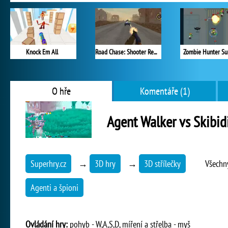
Knock Em All
Road Chase: Shooter Realistic Guns
Zombie Hunter Sur
O hře
Komentáře (1)
Agent Walker vs Skibidi
Superhry.cz
→
3D hry
→
3D střílečky
Všechn
Agenti a špioni
Ovládání hry:
pohyb - W,A,S,D, míření a střelba - myš