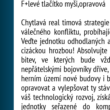
F+levé tlačítko myši,opravová
Chytlavá real timová strategi
válečného konfliktu, probíhaj
Veďte jednotku odhodlaných a
cizáckou hrozbou! Absolvujte
bitev, ve kterých bude vž
nepřátelskými bojovníky dříve, 
herním území nové budovy i 
opravovat a vylepšovat ty stáv
váš technologický rozvoj, získ
jednotky seřazené do kom