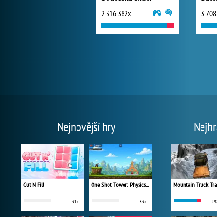
2 316 382x
3 708
Nejnovější hry
Nejhr
Cut N Fill
One Shot Tower: Physics Destroyer
Mountain Truck Tra
31x
33x
29