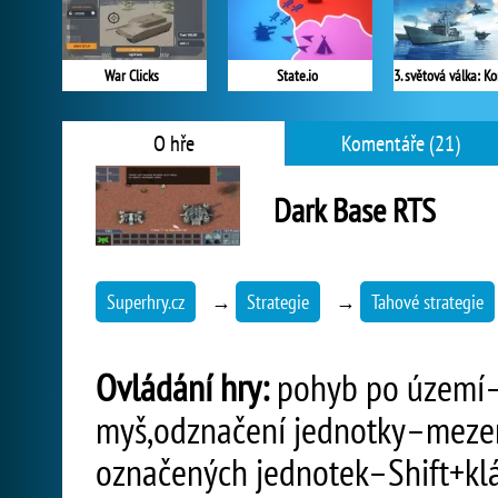
War Clicks
State.io
O hře
Komentáře (21)
Dark Base RTS
Superhry.cz
→
Strategie
→
Tahové strategie
Ovládání hry:
pohyb po území–
myš,odznačení jednotky–mezer
označených jednotek–Shift+kl