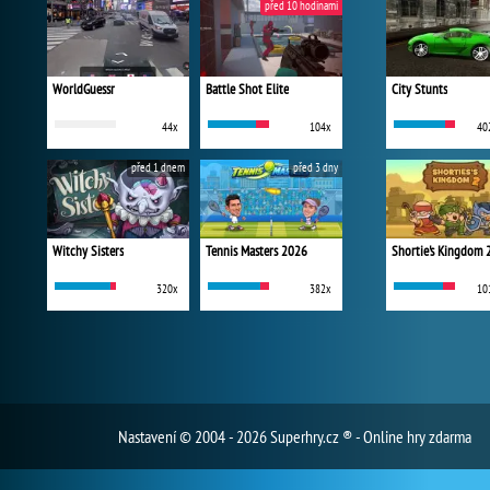
před 10 hodinami
WorldGuessr
Battle Shot Elite
City Stunts
44x
104x
40
před 1 dnem
před 3 dny
Witchy Sisters
Tennis Masters 2026
Shortie's Kingdom 
320x
382x
10
Nastavení
© 2004 - 2026 Superhry.cz ® - Online hry zdarma