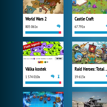
World Wars 2
Castle Craft
805 061x
67 791x
Válka kostek
Raid Heroes:
1 574 010x
19 613x