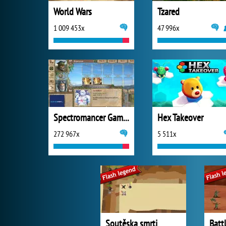
World Wars
Tzared
1 009 453x
47 996x
Spectromancer Gamers Pack
Hex Takeover
272 967x
5 511x
Soutěska smrti
Batt