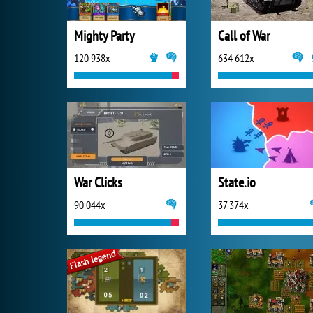
Mighty Party
Call of War
120 938x
634 612x
War Clicks
State.io
90 044x
37 374x