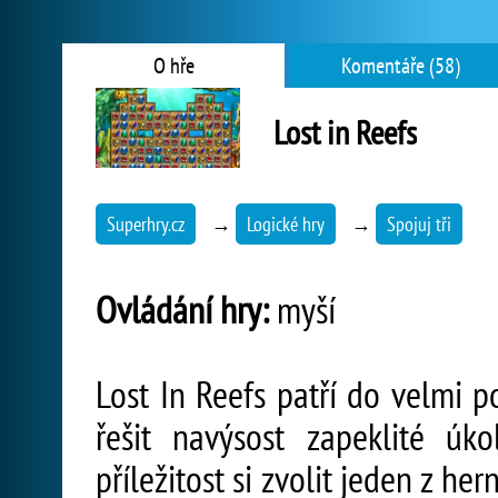
O hře
Komentáře (58)
Lost in Reefs
Superhry.cz
→
Logické hry
→
Spojuj tři
Ovládání hry:
myší
Lost In Reefs patří do velmi p
řešit navýsost zapeklité ú
příležitost si zvolit jeden z h