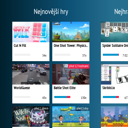
Nejnovější hry
Nejhr
Cut N Fill
One Shot Tower: Physics Destroyer
Spider Solitaire On
34x
37x
7 02
před 12 hodinami
WorldGuessr
Battle Shot Elite
Skribbl.io
45x
130x
67
před 1 dnem
před 3 dny