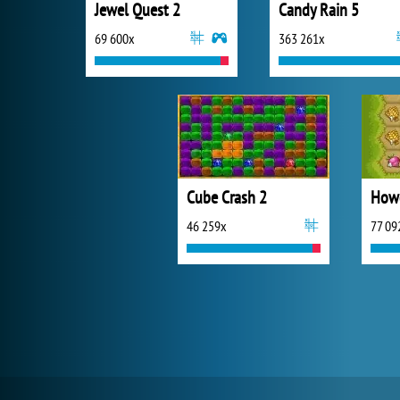
Jewel Quest 2
Candy Rain 5
69 600x
363 261x
Cube Crash 2
How
46 259x
77 09