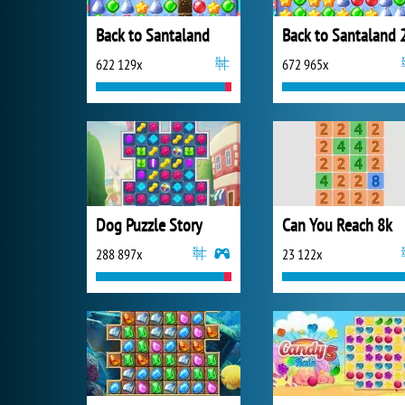
Back to Santaland
Back to Santaland 
622 129x
672 965x
Dog Puzzle Story
Can You Reach 8k
288 897x
23 122x