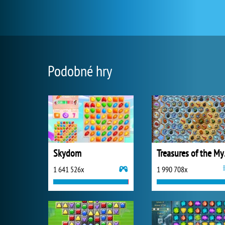
Podobné hry
Skydom
Trea
1 641 526x
1 990 708x