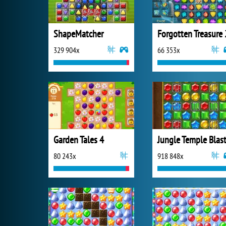
ShapeMatcher
Forgotten Treasure 
329 904x
66 353x
Garden Tales 4
Jungle Temple Blas
80 243x
918 848x