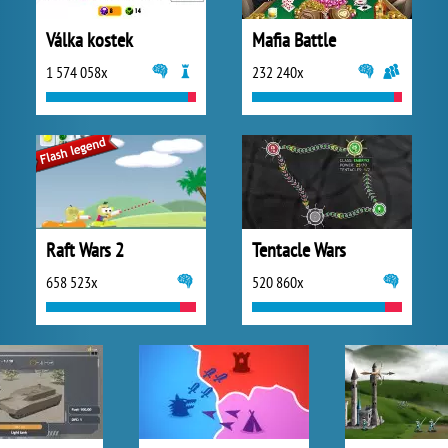
Válka kostek
Mafia Battle
1 574 058x
232 240x
Raft Wars 2
Tentacle Wars
658 523x
520 860x