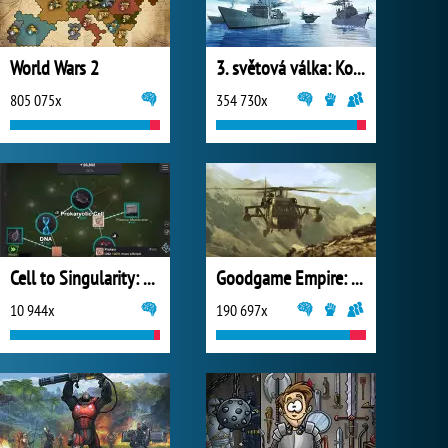
World Wars 2
3. světová válka: Konflikt národů
805 075x
354 730x
Cell to Singularity: Evolution
Goodgame Empire: World War 3
10 944x
190 697x