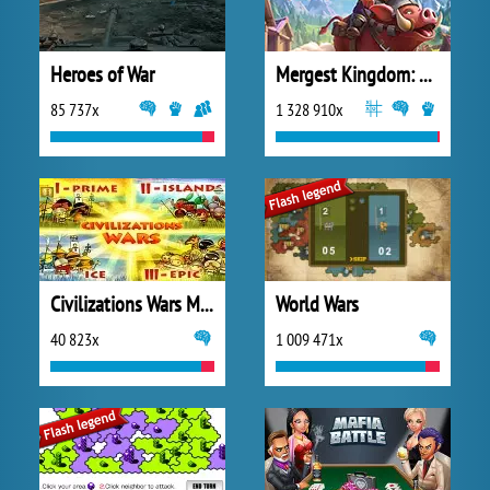
Heroes of War
Mergest Kingdom: Merge Puzzle
85 737x
1 328 910x
Civilizations Wars Master Edition
World Wars
40 823x
1 009 471x