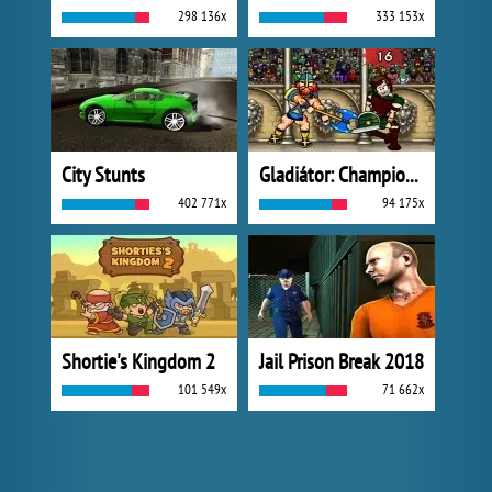
298 136x
333 153x
City Stunts
Gladiátor: Champions Sprint
402 771x
94 175x
Shortie's Kingdom 2
Jail Prison Break 2018
101 549x
71 662x