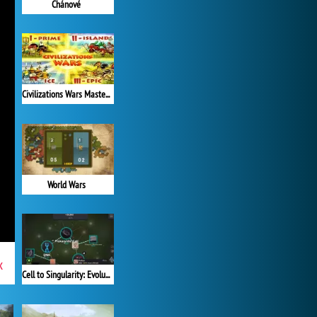
Chánové
Civilizations Wars Master Edition
World Wars
x
Cell to Singularity: Evolution