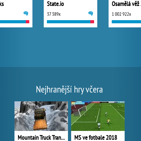
ks
State.io
Osamělá věž 
37 389x
1 002 922x
Nejhranější hry včera
Mountain Truck Transport
MS ve fotbale 2018