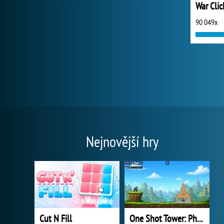
War Clic
90 049x
Nejnovější hry
Cut N Fill
One Shot Tower: Physics Destroyer