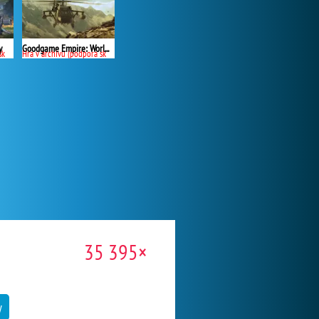
Goodgame Empire: World War 3
y
Hra v archivu (podpora skončila)
a)
35 395×
y