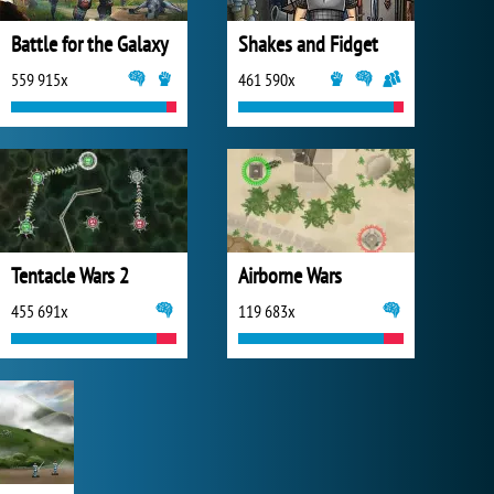
Battle for the Galaxy
Shakes and Fidget
559 915x
461 590x
Tentacle Wars 2
Airborne Wars
455 691x
119 683x