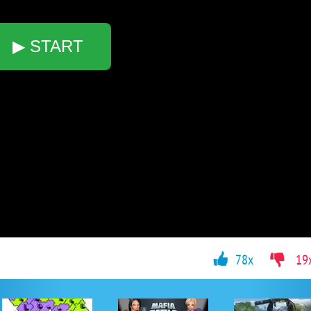
▶ START
78x
19