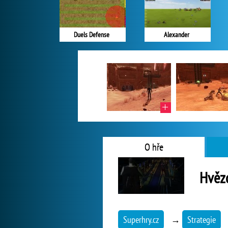
Duels Defense
Alexander
O hře
Hvěz
Superhry.cz
→
Strategie