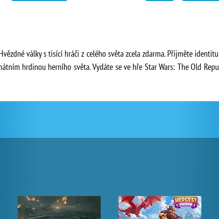
Hvězdné války s tisící hráči z celého světa zcela zdarma. Přijměte identit
imátním hrdinou herního světa. Vydáte se ve hře Star Wars: The Old Repu