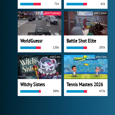
71x
62x
před 9 hodinami
před 1 dnem
WorldGuessr
Battle Shot Elite
120x
205x
před 3 dny
před 4 dny
Witchy Sisters
Tennis Masters 2026
389x
473x