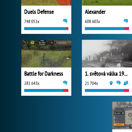
Duels Defense
Alexander
748 051x
608 603x
Battle for Darkness
1. světová válka 1914
281 643x
21 704x