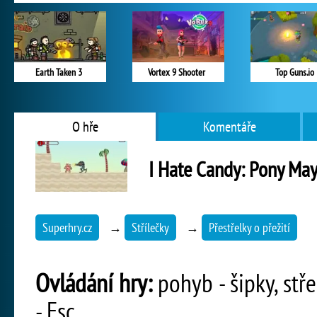
Earth Taken 3
Vortex 9 Shooter
Top Guns.io
O hře
Komentáře
I Hate Candy: Pony M
Superhry.cz
→
Střílečky
→
Přestřelky o přežití
Ovládání hry:
pohyb - šipky, stř
- Esc