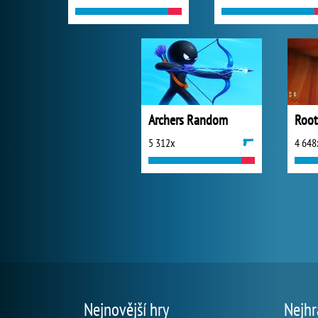
Archers Random
5 312x
4 648
Nejnovější hry
Nejhr