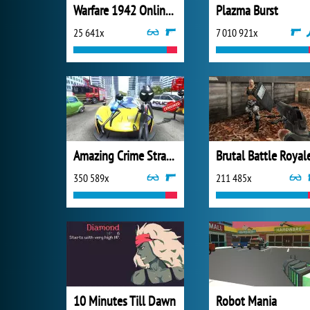
Warfare 1942 Online Shooter
Plazma Burst
25 641x
7 010 921x
Amazing Crime Strange Stickman
Brutal Battle Royal
350 589x
211 485x
10 Minutes Till Dawn
Robot Mania