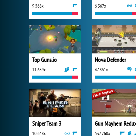
9 568x
6 367x
Top Guns.io
Nova Defender
11 639x
47 861x
Sniper Team 3
Gun Mayhem Redu
10 648x
537 760x