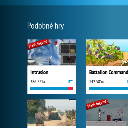
Podobné hry
Intrusion
Battalion Command
386 771x
142 585x