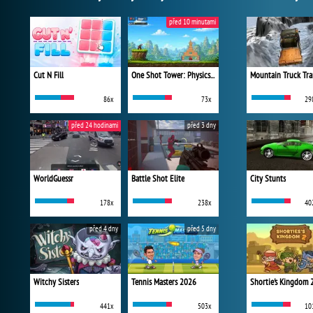
před 10 minutami
Cut N Fill
One Shot Tower: Physics Destroyer
Mountain Truck Tra
86x
73x
29
před 24 hodinami
před 3 dny
WorldGuessr
Battle Shot Elite
City Stunts
178x
238x
40
před 4 dny
před 5 dny
Witchy Sisters
Tennis Masters 2026
Shortie's Kingdom 
441x
503x
10