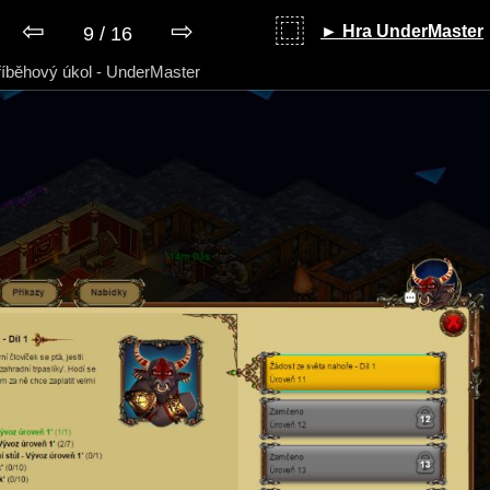
⇦
⇨
⿴
► Hra UnderMaster
9 / 16
říběhový úkol - UnderMaster