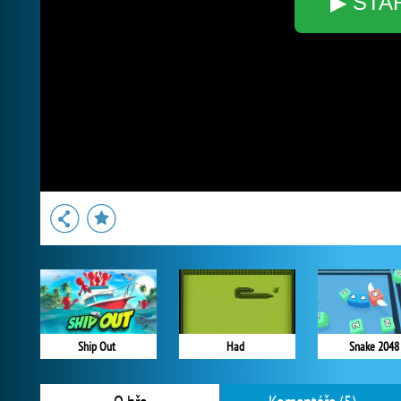
▶ STA
Ship Out
Had
Snake 2048