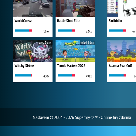
WorldGuessr
Battle Shot Elite
Skribbl.io
165x
224x
67
před 3 dny
před 4 dny
Witchy Sisters
Tennis Masters 2026
Adam a Eva: Golf
430x
498x
8
Nastavení
© 2004 - 2026 Superhry.cz ® - Online hry zdarma