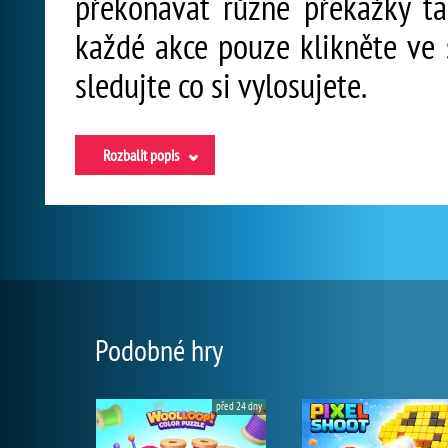
překonávat různé překážky ta
každé akce pouze klikněte ve 
sledujte co si vylosujete.
Rozbalit popis
Podobné hry
před 24 dny