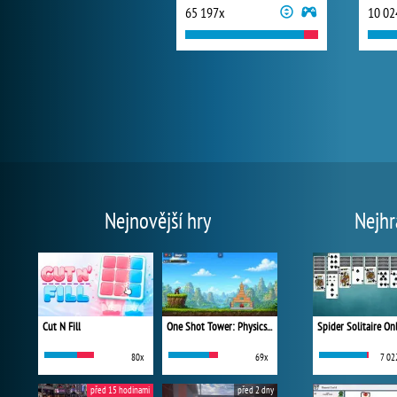
65 197x
10 02
Nejnovější hry
Nejhr
Cut N Fill
One Shot Tower: Physics Destroyer
Spider Solitaire On
80x
69x
7 02
před 15 hodinami
před 2 dny