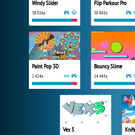
Windy Slider
Flip Parkour Pro
38 026x
30 842x
Paint Pop 3D
Bouncy Slime
1 424x
14 443x
Vex 5
Knif