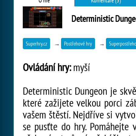
O hře
Komentáře (5)
Deterministic Dung
Superhry.cz
→
Postřehové hry
→
Superpostřeh
Ovládání hry:
myší
Deterministic Dungeon je skvě
které zažijete velkou porci záb
vašem štěstí. Nejdříve si vytv
se pusťte do hry. Pomáhejte 