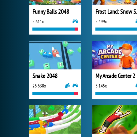
Funny Balls 2048
Frost 
5 611x
5 499x
Snake 2048
My Arcade Center 2
26 638x
3 145x