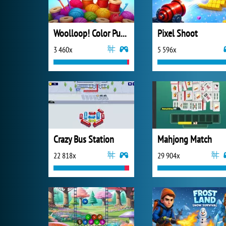
Woolloop! Color Puzzle
Pixel Shoot
3 460x
5 596x
Crazy Bus Station
Mahjong Match
22 818x
29 904x