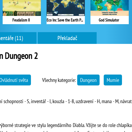
Feudalism II
Eco Inc Save the Earth Planet
God Simulator
entáře (11)
Překladač
en Dungeon 2
Ovládnutí světa
Všechny kategorie:
Dungeon
Mumie
 schopnosti - S, inventář - I, kouzla - 1-8, uzdravení - H, mana - M, návra
orné strategie ve stylu legendárního Diabla. Vžijte se do role chlapík