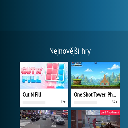
Nejnovější hry
Cut N Fill
One Shot Tower: Physics Destroyer
22x
32x
před 7 hodinami