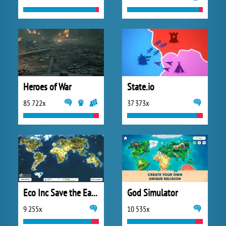
Heroes of War
State.io
85 722x
37 373x
Eco Inc Save the Earth Planet
God Simulator
9 255x
10 535x