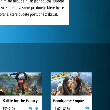
zením ale nebude nijak jednoduchá. Budete
u. Sbírejte veškeré předměty, které by se
braně, které budete postupně získávat.
Battle for the Galaxy
Goodgame Empire
559 910x
11 674 815x