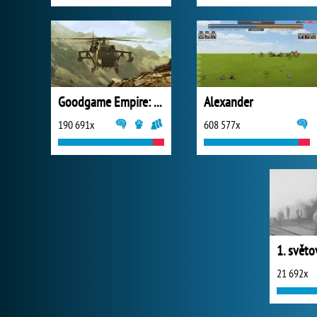
Goodgame Empire: World War 3
Alexander
190 691x
608 577x
21 692x