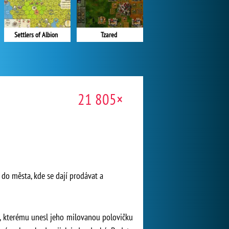
Tzared
Settlers of Albion
21 805×
t do města, kde se dají prodávat a
a, kterému unesl jeho milovanou polovičku