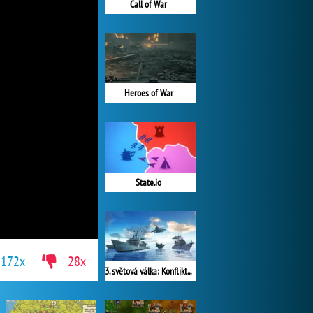
Call of War
Heroes of War
State.io
172x
28x
3. světová válka: Konflikt národů