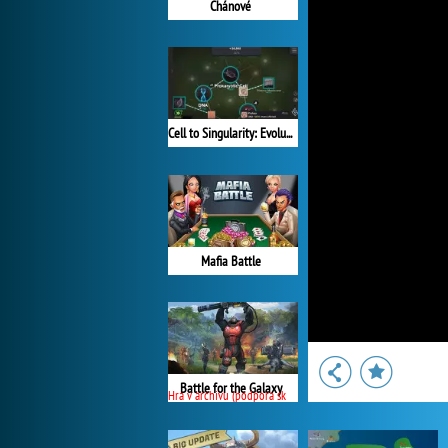
Chánové
Cell to Singularity: Evolution
Mafia Battle
Battle for the Galaxy
Hra v archivu (podpora skončila)