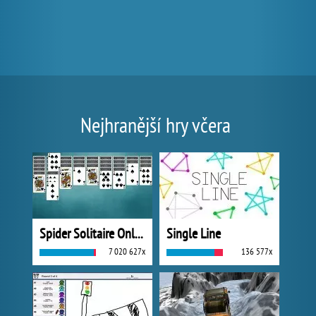
Nejhranější hry včera
Spider Solitaire Online
Single Line
7 020 627x
136 577x