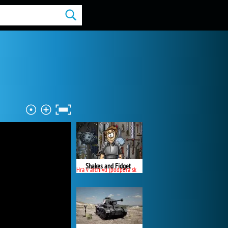
Shakes and Fidget
Hra v archivu (podpora skončila)