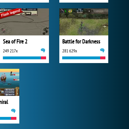
Sea of Fire 2
Battle for Darkness
249 217x
281 629x
iral