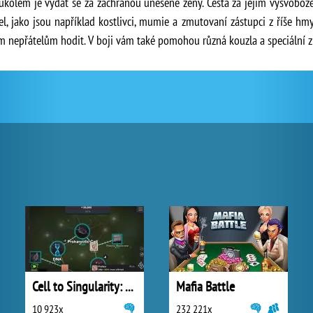
 úkolem je vydat se za záchranou unesené ženy. Cesta za jejím vysvobo
, jako jsou například kostlivci, mumie a zmutovaní zástupci z říše hmyz
m nepřátelům hodit. V boji vám také pomohou různá kouzla a speciální z
Cell to Singularity: Evolution
Mafia Battle
10 923x
232 221x