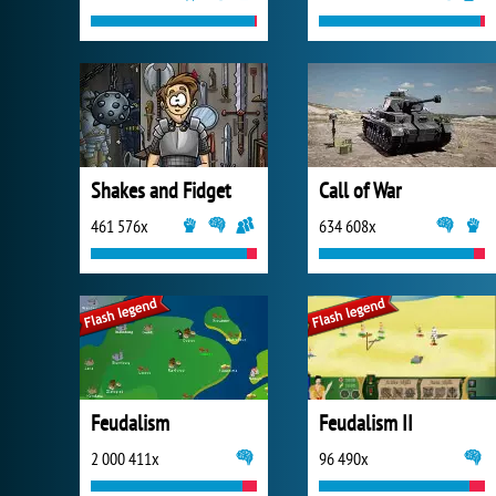
Shakes and Fidget
Call of War
461 576x
634 608x
Feudalism
Feudalism II
2 000 411x
96 490x