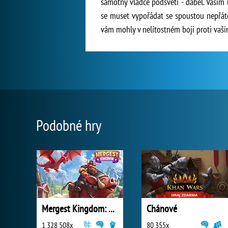
samotný vládce podsvětí - ďábel. Vaším
se muset vypořádat se spoustou nepřátel
vám mohly v nelítostném boji proti vaši
Podobné hry
Mergest Kingdom: Merge Puzzle
Chánové
1 328 508x
80 355x