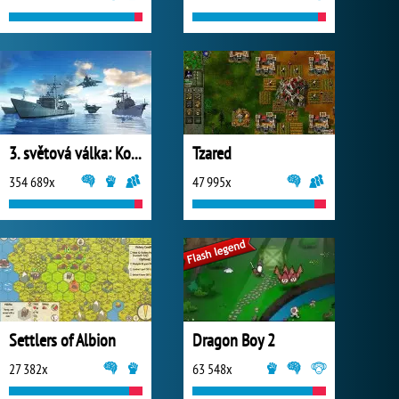
3. světová válka: Konflikt národů
Tzared
354 689x
47 995x
Settlers of Albion
Dragon Boy 2
27 382x
63 548x