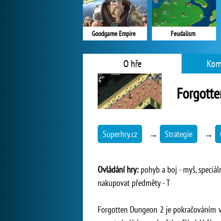
Goodgame Empire
Feudalism
O hře
Kom
Forgott
Superhry.cz
→
Strategie
→
Ovládání hry:
pohyb a boj - myš, speciální
nakupovat předměty - T
Forgotten Dungeon 2 je pokračováním výb