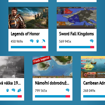
Legends of Honor
Sword Fall Kingdoms
450 969x
569 945x
1. světová válka 1914
Námořní dobrodružství
Carribean Adm
799 565x
268 049x