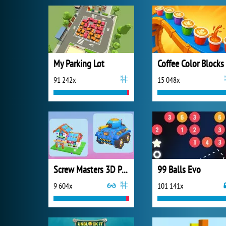
My Parking Lot
Coffee Color Blocks
91 242x
15 048x
Screw Masters 3D Puzzle
99 Balls Evo
9 604x
101 141x