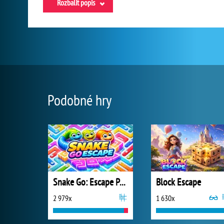
Rozbalit popis
Podobné hry
Snake Go: Escape Puzzle
Block Escape
2 979x
1 630x