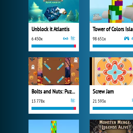
Unblock it Atlantis
To
6 450x
98 651x
Bolts and Nuts: Puzzle
Screw Jam
13 778x
21 593x