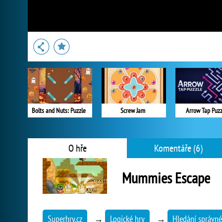
Bolts and Nuts: Puzzle
Screw Jam
Arrow Tap Puzz
O hře
Komentáře (6)
Mummies Escape
Superhry.cz
→
Logické hry
→
Hledání správné