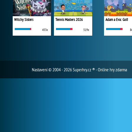
Witchy Sisters
Tennis Masters 2026
Adam a Eva: Golf
453x
519x
8
Nastavení
© 2004 - 2026 Superhry.cz ® - Online hry zdarma