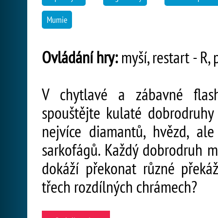
Mumie
Ovládání hry:
myší, restart - R, 
V chytlavé a zábavné flas
spouštějte kulaté dobrodruhy 
nejvíce diamantů, hvězd, a
sarkofágů. Každý dobrodruh má 
dokáží překonat různé překáž
třech rozdílných chrámech?