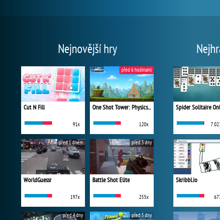
Nejnovější hry
Nejhr
před 6 hodinami
Cut N Fill
One Shot Tower: Physics Destroyer
Spider Solitaire On
91x
120x
7 02
před 1 dnem
před 3 dny
WorldGuessr
Battle Shot Elite
Skribbl.io
197x
255x
67
před 4 dny
před 5 dny