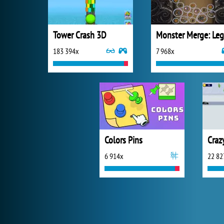
Tower Crash 3D
183 394x
7 968x
Colors Pins
Craz
6 914x
22 82