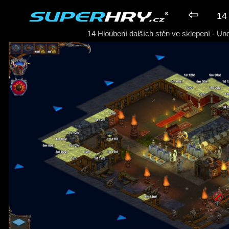
⇦
14 
14 Hloubení dalších stěn ve sklepení - U
► Hra UnderMaster