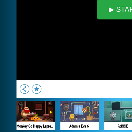
▶ STA
Monkey Go Happy Leprechauns
Adam a Eva 6
RoBBiE