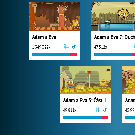
Adam a Eva
Adam a Eva 7: Duc
1 349 322x
47 512x
Adam a Eva 5: Část 1
Adam
49 811x
45 99