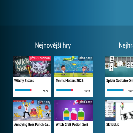
Nejnovější hry
Nejhr
před 20 hodinami
před 2 dny
Witchy Sisters
Tennis Masters 2026
Spider Solitaire On
262x
303x
7 01
před 3 dny
před 4 dny
Annoying Boss Punch Game
Witch Craft Potion Sort
Skribbl.io