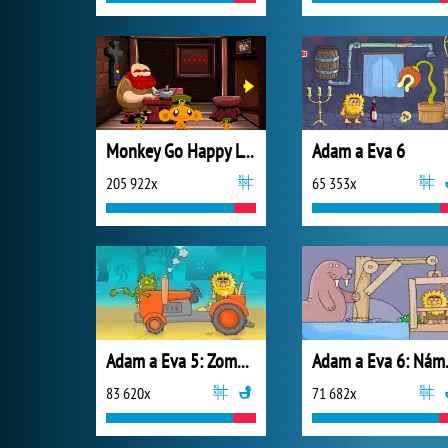
Monkey Go Happy Leprechauns
Adam a Eva 6
205 922x
65 353x
Adam a Eva 5: Zombíci
Adam a
83 620x
71 682x