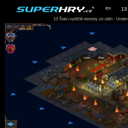
⇦
13 
13 Šotci vytěžili nerosty ze stěn - Unde
► Hra UnderMaster