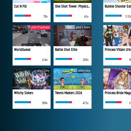
Cut N Fill
One Shot Tower: Physics Destroyer
Bubble Shooter Ex
70x
61x
5 52
před 9 hodinami
před 1 dnem
WorldGuessr
Battle Shot Elite
114x
205x
3
před 3 dny
před 4 dny
Witchy Sisters
Tennis Masters 2026
Princess Bride Mag
389x
472x
1