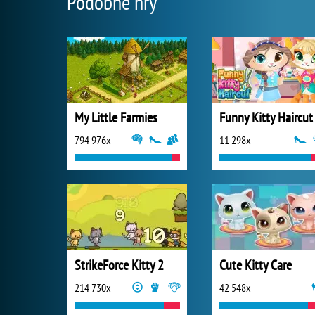
Podobné hry
My Little Farmies
Funny Kitty Haircut
794 976x
11 298x
StrikeForce Kitty 2
Cute Kitty Care
214 730x
42 548x