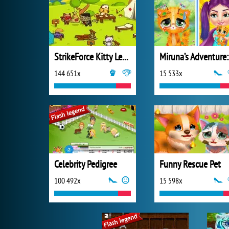
StrikeForce Kitty League
M
144 651x
15 533x
Celebrity Pedigree
Funny Rescue Pet
100 492x
15 598x