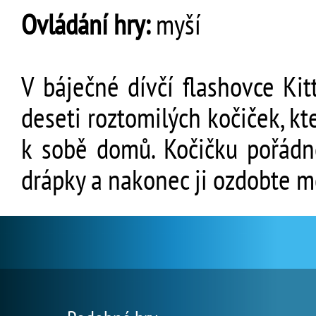
Ovládání hry:
myší
V báječné dívčí flashovce Ki
deseti roztomilých kočiček, kte
k sobě domů. Kočičku pořádně 
drápky a nakonec ji ozdobte m