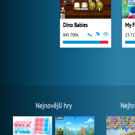
Dino Babies
My F
845 700x
23 72
Nejnovější hry
Nejhr