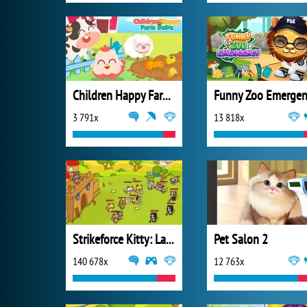
Children Happy Farm DuDu
3 791x
13 818x
Strikeforce Kitty: Last Stand
Pet Salon 2
140 678x
12 763x