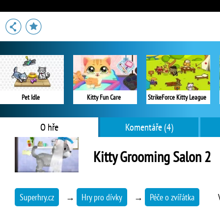
Pet Idle
Kitty Fun Care
StrikeForce Kitty League
O hře
Komentáře (4)
Kitty Grooming Salon 2
Superhry.cz
→
Hry pro dívky
→
Péče o zvířátka