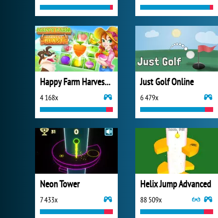
Happy Farm Harvest Blast
Just Golf Online
4 168x
6 479x
Neon Tower
Helix Jump Advanced
7 433x
88 509x