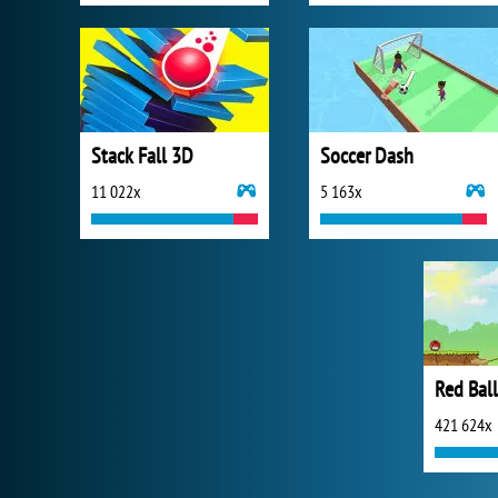
Stack Fall 3D
Soccer Dash
11 022x
5 163x
Red Ball
421 624x