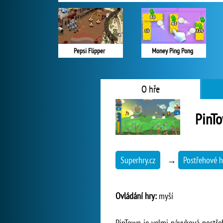
Pepsi Flipper
Money Ping Pong
O hře
PinT
Superhry.cz
→
Postřehové h
Ovládání hry:
myší
PinTown je velmi návyková postřeh