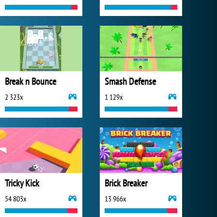
Break n Bounce
Smash Defense
2 323x
1 129x
Tricky Kick
Brick Breaker
54 803x
13 966x