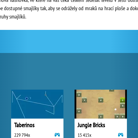
 dostupné smajlíky tak, aby se odrážely od mraků na hrací ploše a doko
ruhy smajlíků.
Taberinos
Jungle Bricks
229 794x
15 415x