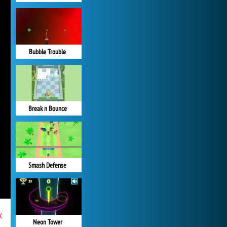
Bubble Trouble
Break n Bounce
Smash Defense
x
Neon Tower