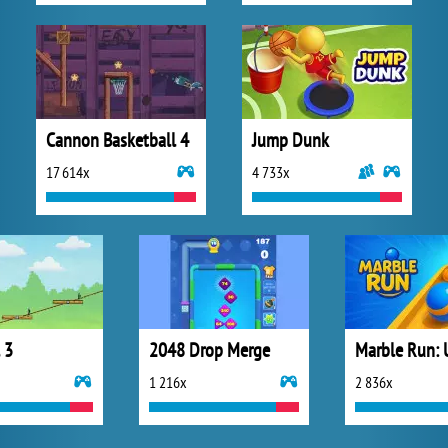
Cannon Basketball 4
Jump Dunk
17 614x
4 733x
 3
2048 Drop Merge
1 216x
2 836x