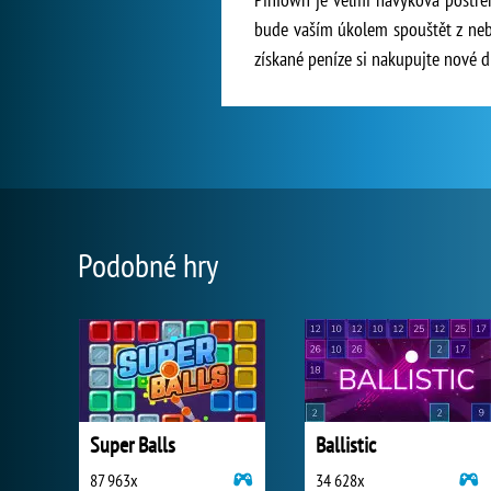
bude vaším úkolem spouštět z nebe
získané peníze si nakupujte nové d
Podobné hry
Super Balls
Ballistic
87 963x
34 628x