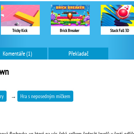
Tricky Kick
Brick Breaker
Stack Fall 3D
Komentáře (1)
Překladač
own
ry
→
Hra s neposedným míčkem
ová flashovka, ve které na vás čeká celkem šedesát levelů v šesti odli