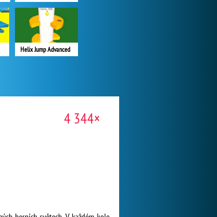
Helix Jump Advanced
4 344×
šných herních světech. V každém kole