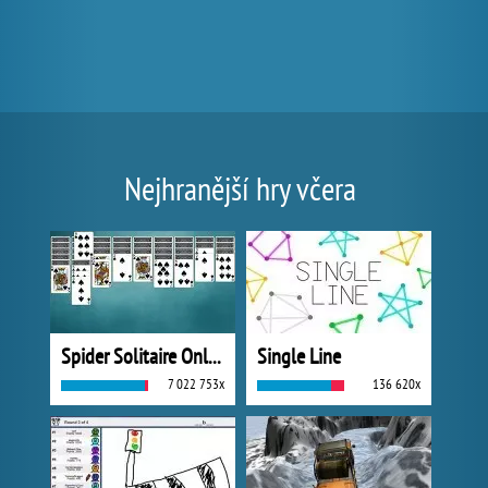
Nejhranější hry včera
Spider Solitaire Online
Single Line
7 022 753x
136 620x