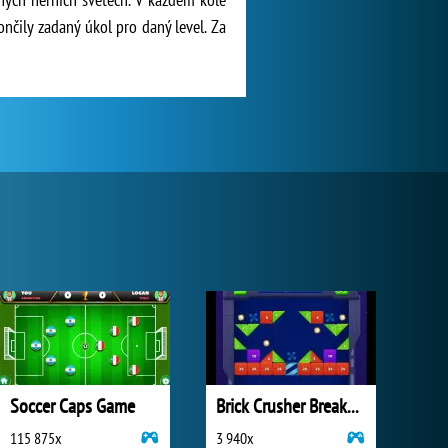
nčily zadaný úkol pro daný level. Za
Soccer Caps Game
Brick Crusher Breaker Ball
115 875x
3 940x