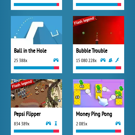
Ball in the Hole
Bubble Trouble
25 388x
15 080 228x
Pepsi Flipper
Money Ping Pong
834 389x
2 085x