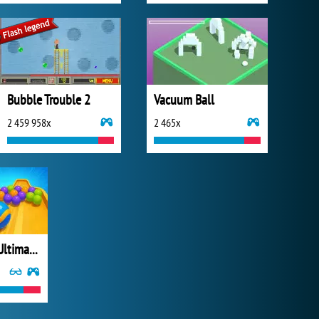
Bubble Trouble 2
Vacuum Ball
2 459 958x
2 465x
Marble Run: Ultimate Race!