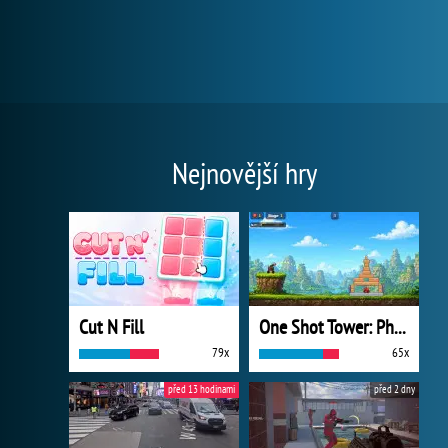
Nejnovější hry
Cut N Fill
One Shot Tower: Physics Destroyer
79x
65x
před 13 hodinami
před 2 dny