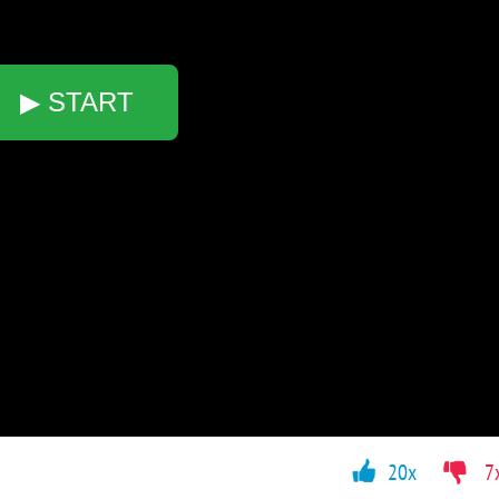
▶ START
20x
7