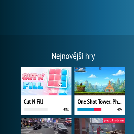
Nejnovější hry
Cut N Fill
One Shot Tower: Physics Destroyer
48x
49x
před 24 hodinami