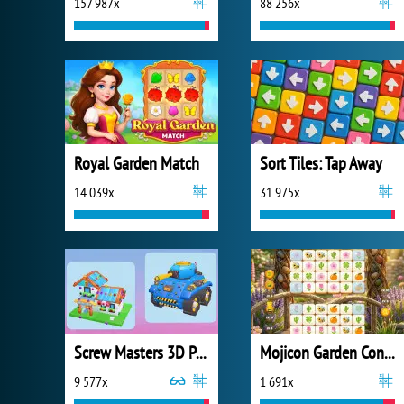
157 987x
88 256x
Royal Garden Match
Sort Tiles: Tap Away
14 039x
31 975x
Screw Masters 3D Puzzle
Mojicon Garden Connect
9 577x
1 691x