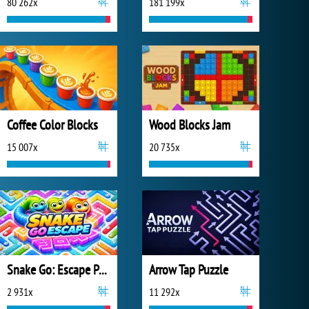
80 262x
181 199x
Coffee Color Blocks
Wood Blocks Jam
15 007x
20 735x
Snake Go: Escape Puzzle
Arrow Tap Puzzle
2 931x
11 292x