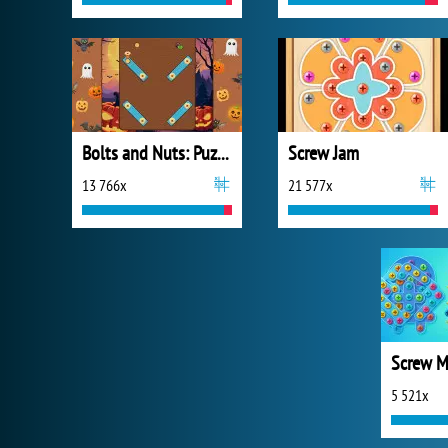
Bolts and Nuts: Puzzle
Screw Jam
13 766x
21 577x
Screw M
5 521x