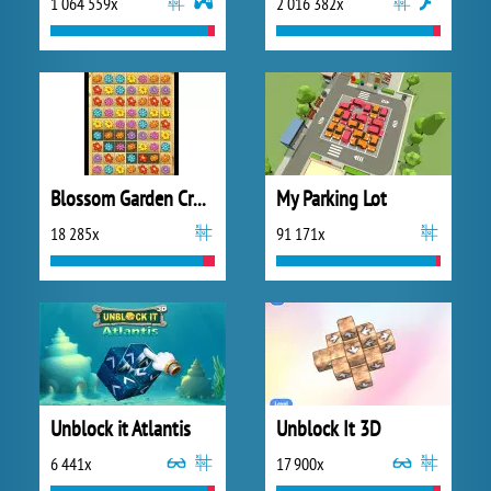
1 064 559x
2 016 382x
Blossom Garden Crush
My Parking Lot
18 285x
91 171x
Unblock it Atlantis
Unblock It 3D
6 441x
17 900x