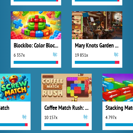
Blockibo: Color Blocks
Mary Knots Garden Wedding Hidden Object
6 357x
19 851x
atch
Coffee Match Rush: Sort Puzzle
Stacking Mat
10 157x
4 797x