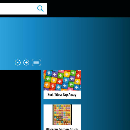
Sort Tiles: Tap Away
Blossom Garden Crush