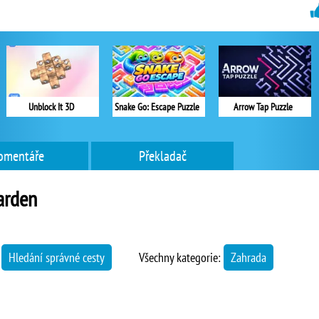
Unblock It 3D
Snake Go: Escape Puzzle
Arrow Tap Puzzle
omentáře
Překladač
arden
→
Hledání správné cesty
Všechny kategorie:
Zahrada