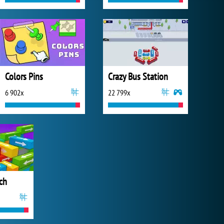
Colors Pins
Crazy Bus Station
6 902x
22 799x
ch