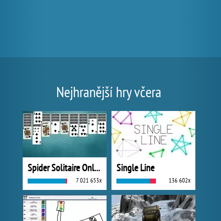
Nejhranější hry včera
Spider Solitaire Online
Single Line
7 021 653x
136 602x