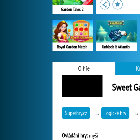
Garden Tales 2
Royal Garden Match
Unblock it Atlantis
O hře
K
Sweet G
Superhry.cz
→
Logické hry
Ovládání hry:
myší