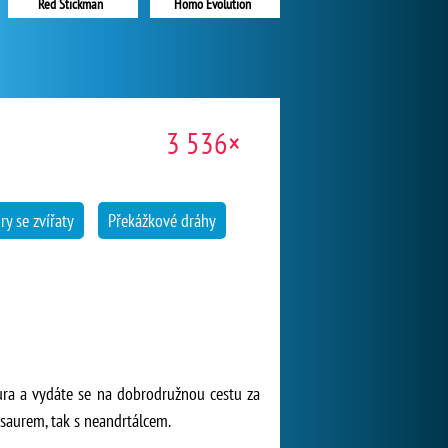
Homo Evolution
Red Stickman
3 536×
ry se zvířaty
Překážkové dráhy
ura a vydáte se na dobrodružnou cestu za
saurem, tak s neandrtálcem.