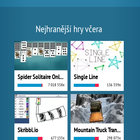
Nejhranější hry včera
Spider Solitaire Online
Single Line
7 018 558x
136 559x
Skribbl.io
Mountain Truck Transport
677 155x
298 075x