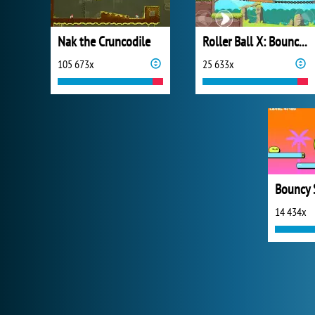
Nak the Cruncodile
Roller Ball X: Bounce Ball
105 673x
25 633x
Bouncy 
14 434x