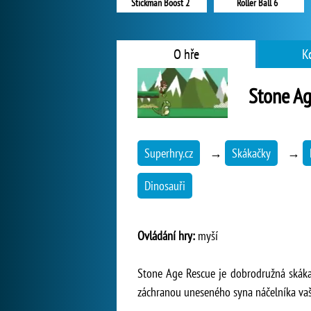
Stickman Boost 2
Roller Ball 6
O hře
K
Stone Ag
Superhry.cz
→
Skákačky
→
Dinosauři
Ovládání hry:
myší
Stone Age Rescue je dobrodružná skákač
záchranou uneseného syna náčelníka vaš