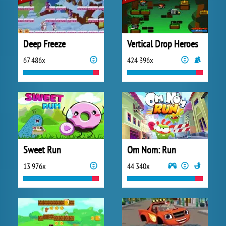
Deep Freeze
Vertical Drop Heroes
67 486x
424 396x
Sweet Run
Om Nom: Run
13 976x
44 340x