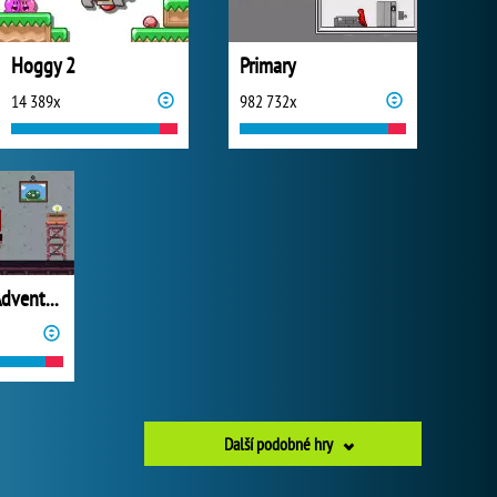
Hoggy 2
Primary
14 389x
982 732x
Baby Chicco Adventures
Další podobné hry