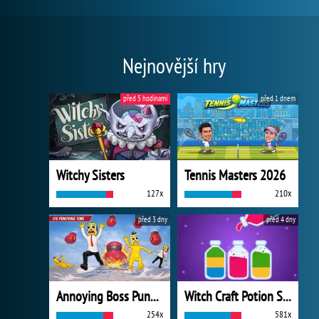
Nejnovější hry
před 5 hodinami
před 1 dnem
Witchy Sisters
Tennis Masters 2026
127x
210x
před 3 dny
před 4 dny
Annoying Boss Punch Game
Witch Craft Potion Sort
254x
581x