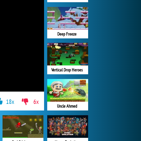
Deep Freeze
Vertical Drop Heroes
18x
6x
Uncle Ahmed