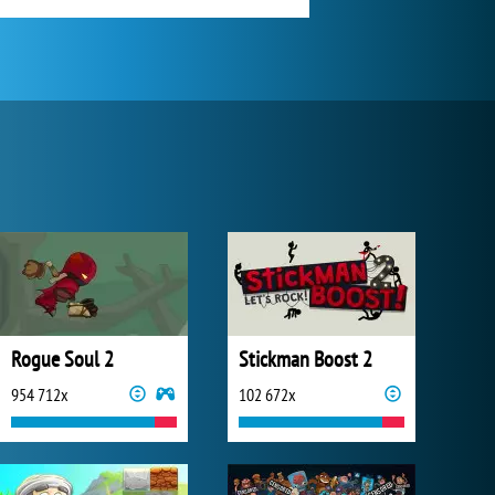
Rogue Soul 2
Stickman Boost 2
954 712x
102 672x