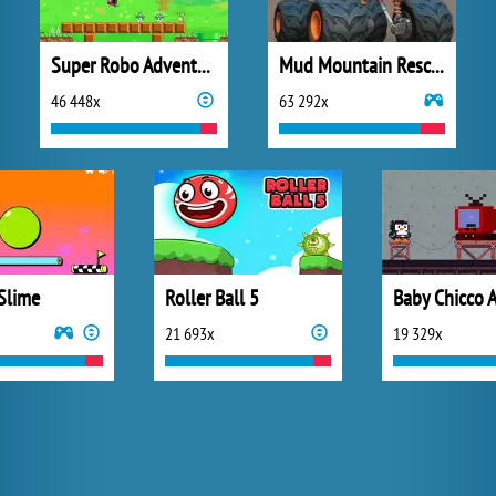
Super Robo Adventure
Mud Mountain Rescue
46 448x
63 292x
Slime
Roller Ball 5
21 693x
19 329x