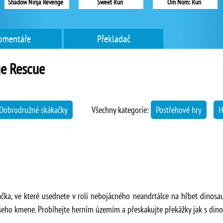
Shadow Ninja Revenge
Sweet Run
Om Nom: Run
omentáře
Překladač
e Rescue
Dobrodružné skákačky
Všechny kategorie:
Postřehové hry
H
ka, ve které usednete v roli nebojácného neandrtálce na hřbet dinosa
eho kmene. Probíhejte herním územím a přeskakujte překážky jak s dino