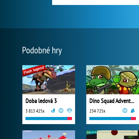
Podobné hry
Doba ledová 3
Dino Squad Adventure
3 813 425x
234 725x