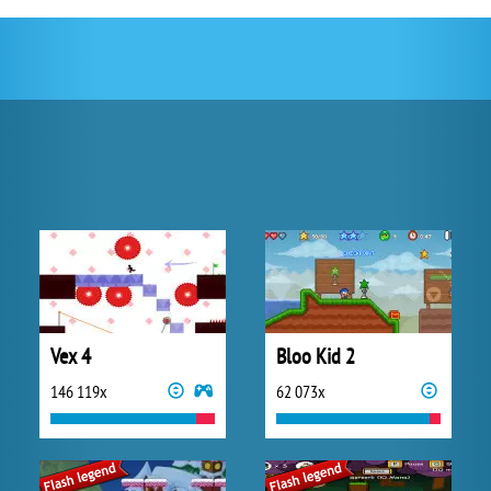
Vex 4
Bloo Kid 2
146 119x
62 073x