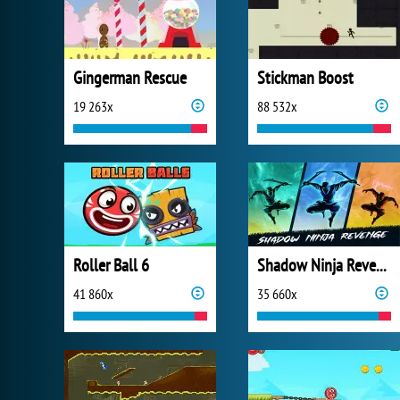
Gingerman Rescue
Stickman Boost
19 263x
88 532x
Roller Ball 6
Shadow Ninja Revenge
41 860x
35 660x