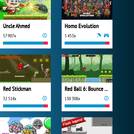
Uncle Ahmed
Homo Evolution
57 907x
5 453x
Red Stickman
Red Ball 6: Bounce Ball
32 514x
130 308x