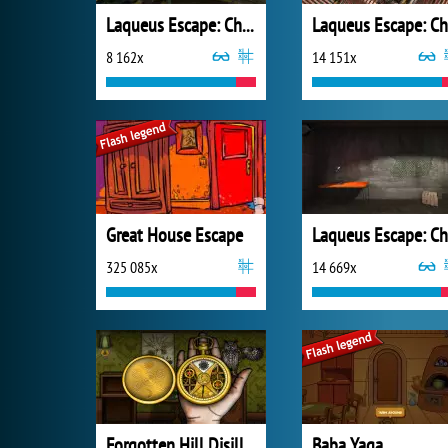
Laqueus Escape: Chapter VI
8 162x
14 151x
Great House Escape
325 085x
14 669x
Forgotten Hill Disillusion: The Library
Baba Yaga