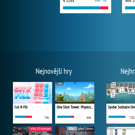
4 328x
464 1
Nejnovější hry
Nejhr
Cut N Fill
One Shot Tower: Physics Destroyer
Spider Solitaire On
74x
64x
7 02
před 10 hodinami
před 1 dnem