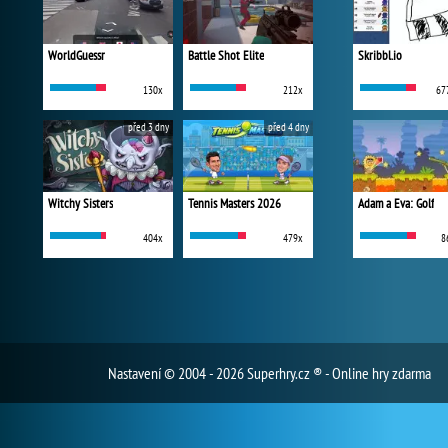
WorldGuessr
Battle Shot Elite
Skribbl.io
130x
212x
67
před 3 dny
před 4 dny
Witchy Sisters
Tennis Masters 2026
Adam a Eva: Golf
404x
479x
8
Nastavení
© 2004 - 2026 Superhry.cz ® - Online hry zdarma