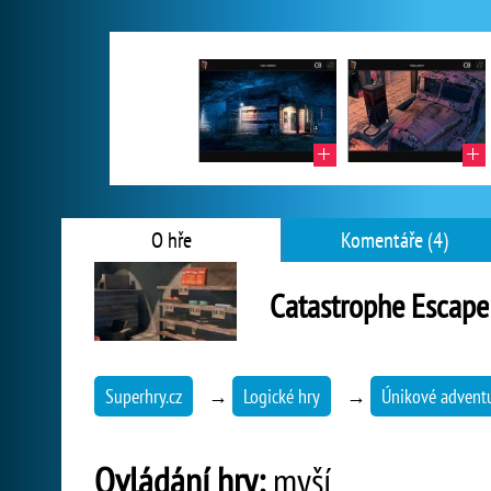
O hře
Komentáře (4)
Catastrophe Escape
Superhry.cz
→
Logické hry
→
Únikové advent
Ovládání hry:
myší