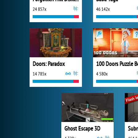
24 857x
46 142x
Doors: Paradox
100 Doors Puzzle B
14 785x
4 580x
Ghost Escape 3D
Subm