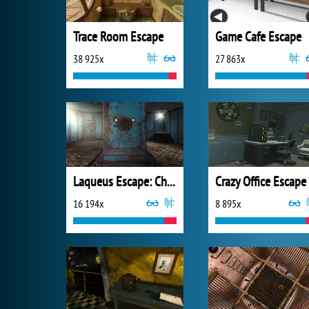
Trace Room Escape
Game Cafe Escape
38 925x
27 863x
Laqueus Escape: Chapter III
16 194x
8 895x