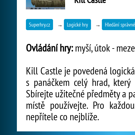
Superhry.cz
→
Logické hry
→
Hledání správné
Ovládání hry:
myší, útok - mezer
Kill Castle je povedená logick
s panáčkem celý hrad, který 
Sbírejte užitečné předměty a p
místě používejte. Pro každ
nepřítele co nejblíže.