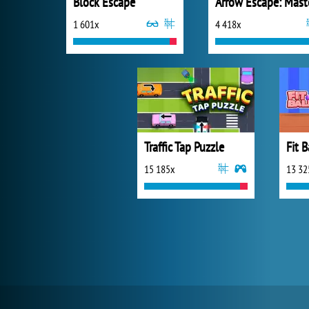
Block Escape
Arrow Escape: Mast
1 601x
4 418x
Traffic Tap Puzzle
Fit B
15 185x
13 32