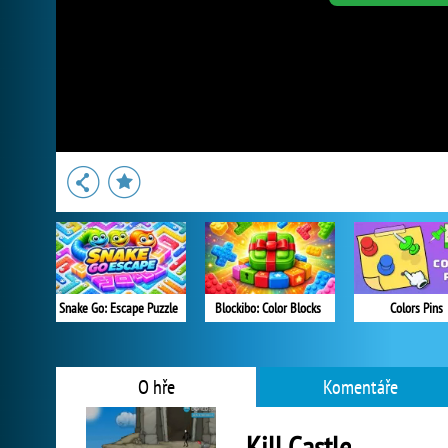
Snake Go: Escape Puzzle
Blockibo: Color Blocks
Colors Pins
O hře
Komentáře
Kill Castle