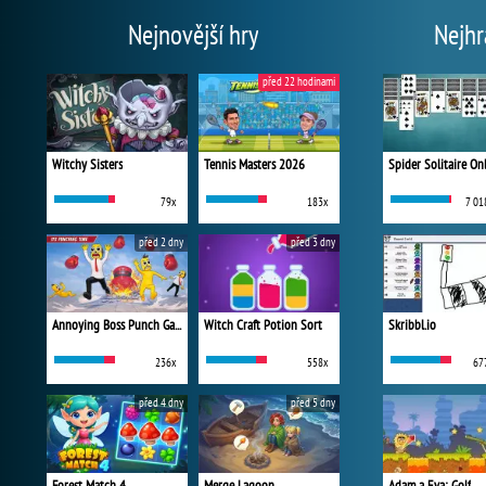
Nejnovější hry
Nejhr
před 22 hodinami
Witchy Sisters
Tennis Masters 2026
Spider Solitaire On
79x
183x
7 01
před 2 dny
před 3 dny
Annoying Boss Punch Game
Witch Craft Potion Sort
Skribbl.io
236x
558x
67
před 4 dny
před 5 dny
Forest Match 4
Merge Lagoon
Adam a Eva: Golf