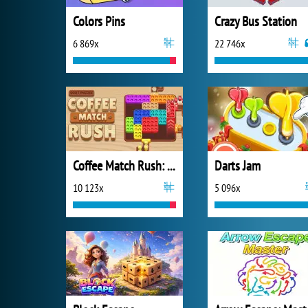
Colors Pins
Crazy Bus Station
6 869x
22 746x
Coffee Match Rush: Sort Puzzle
Darts Jam
10 123x
5 096x