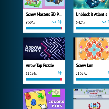
Screw Masters 3D Puzzle
Unblock it Atlantis
9 504x
6 424x
Arrow Tap Puzzle
Screw Jam
11 124x
21 527x