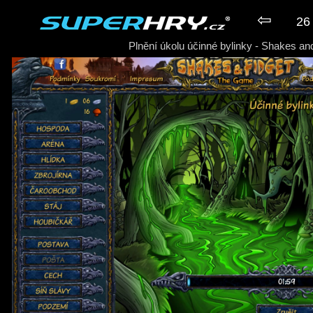
⇦
26 
Plnění úkolu účinné bylinky - Shakes an
► Hra Shakes and Fidget