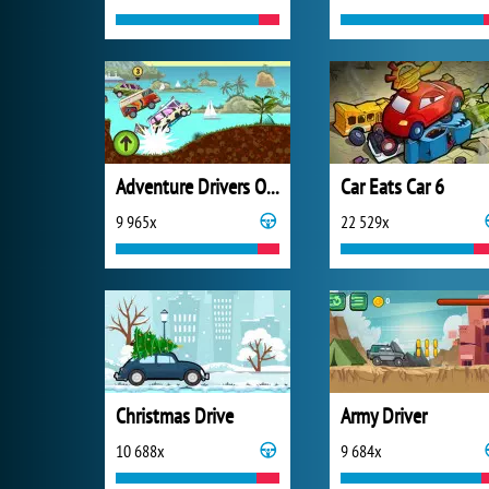
Adventure Drivers Online
Car Eats Car 6
9 965x
22 529x
Christmas Drive
Army Driver
10 688x
9 684x