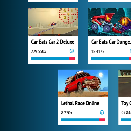
Car Eats Car 2 Deluxe
Car Eats C
229 550x
18 417x
Lethal Race Online
Toy 
8 270x
97 84