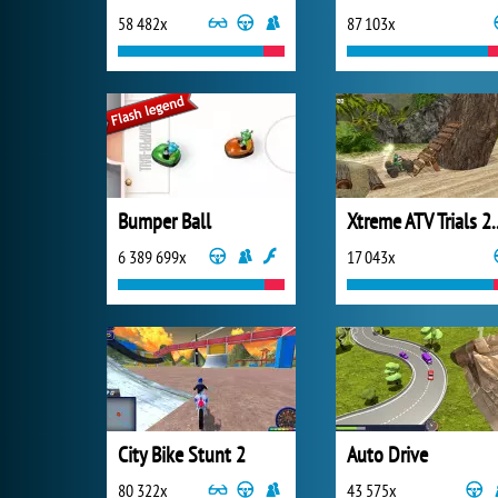
58 482x
87 103x
Bumper Ball
Xtreme ATV 
6 389 699x
17 043x
City Bike Stunt 2
Auto Drive
80 322x
43 575x