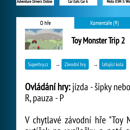
Adventure Drivers Online
Car Eats Car 6
Moto X3M 3: Wi
O hře
Komentáře (9)
Toy Monster Trip 2
Superhry.cz
→
Závodní hry
→
Létající kola
Ovládání hry:
jízda - šipky nebo 
R, pauza - P
V chytlavé závodní hře "Toy M