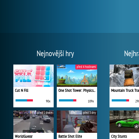
Nejnovější hry
Nejhr
před 4 hodinami
Cut N Fill
One Shot Tower: Physics Destroyer
Mountain Truck Tra
90x
109x
29
před 1 dnem
před 3 dny
WorldGuessr
Battle Shot Elite
City Stunts