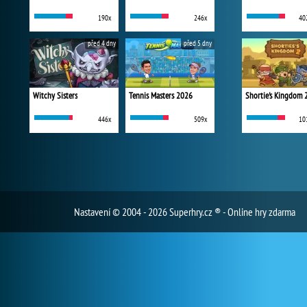
190x
246x
40
před 4 dny
před 5 dny
Witchy Sisters
Tennis Masters 2026
Shortie's Kingdom 
446x
509x
10
Nastavení
© 2004 - 2026 Superhry.cz ® - Online hry zdarma