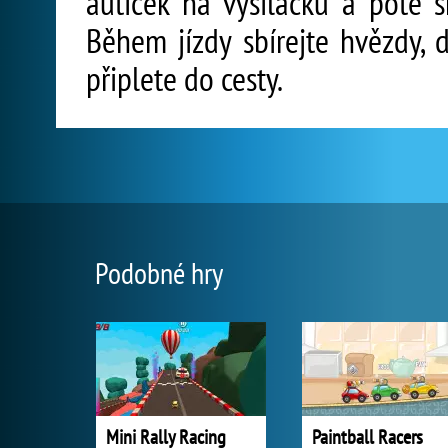
autíček na vysílačku a poté s
Během jízdy sbírejte hvězdy, 
připlete do cesty.
Podobné hry
Mini Rally Racing
Paintball Racers