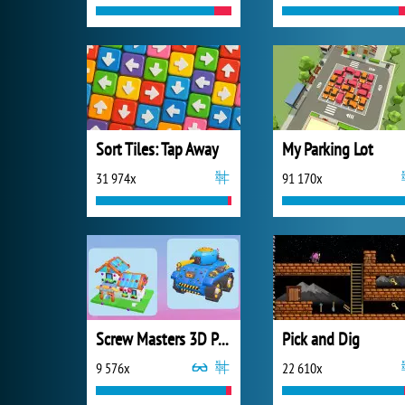
Sort Tiles: Tap Away
My Parking Lot
31 974x
91 170x
Screw Masters 3D Puzzle
Pick and Dig
9 576x
22 610x