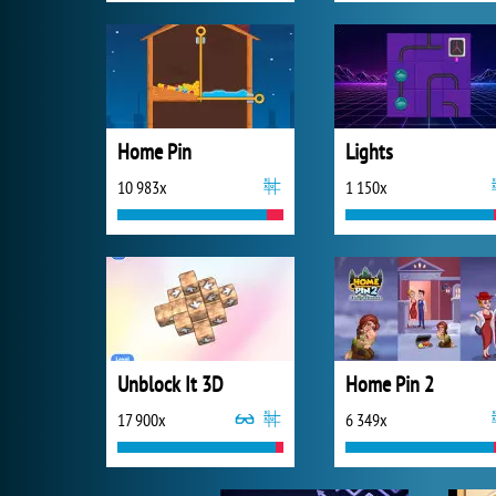
Home Pin
Lights
10 983x
1 150x
Unblock It 3D
Home Pin 2
17 900x
6 349x