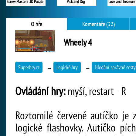
Screw Masters 3D Puzzle
Pick and Dig
Love and Treasure
O hře
Komentáře (32)
Wheely 4
Superhry.cz
→
Logické hry
→
Hledání správné cesty
Ovládání hry:
myší, restart - R
Roztomilé červené autíčko je 
logické flashovky. Autíčko pí