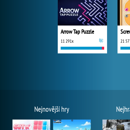
Arrow Tap Puzzle
Scre
11 291x
21 57
Nejnovější hry
Nejhr