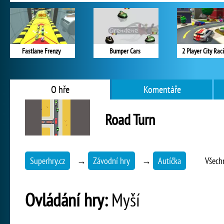
Fastlane Frenzy
Bumper Cars
2 Player City Rac
O hře
Komentáře
Road Turn
Superhry.cz
→
Závodní hry
→
Autíčka
Všech
Ovládání hry:
Myší