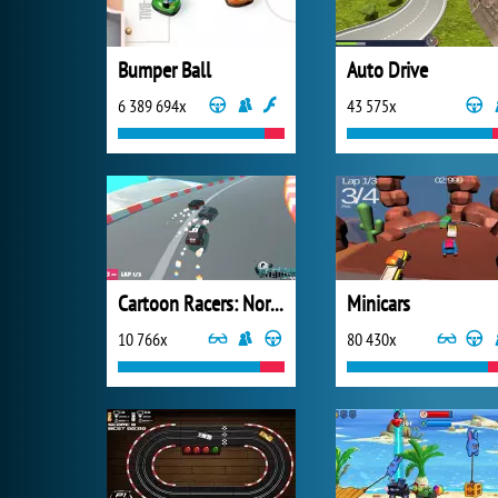
Bumper Ball
Auto Drive
6 389 694x
43 575x
Cartoon Racers: North Pole
Minicars
10 766x
80 430x