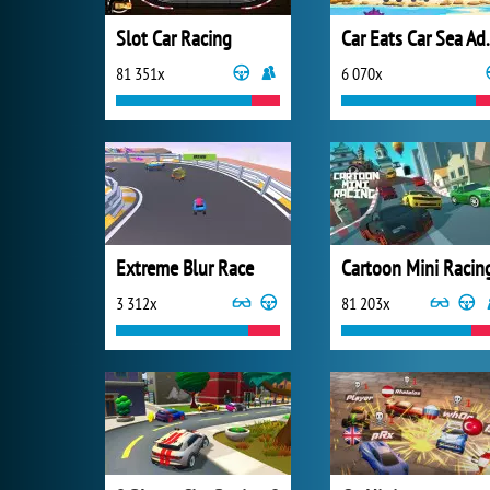
Slot Car Racing
Car Eats
81 351x
6 070x
Extreme Blur Race
Cartoon Mini Racin
3 312x
81 203x