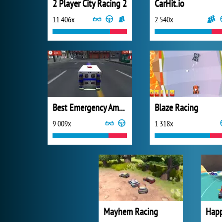
2 Player City Racing 2
CarHit.io
11 406x
2 540x
Best Emergency Ambulance Rescue Drive Simulator
Blaze Racing
9 009x
1 318x
Mayhem Racing