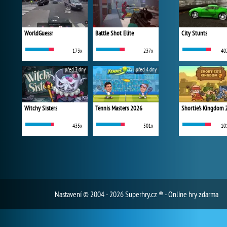
WorldGuessr
Battle Shot Elite
City Stunts
173x
237x
40
před 3 dny
před 4 dny
Witchy Sisters
Tennis Masters 2026
Shortie's Kingdom 
435x
501x
10
Nastavení
© 2004 - 2026 Superhry.cz ® - Online hry zdarma