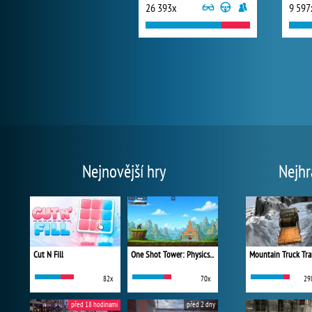
26 393x
9 597
Nejnovější hry
Nejhr
Cut N Fill
One Shot Tower: Physics Destroyer
Mountain Truck Tra
82x
70x
29
před 18 hodinami
před 2 dny