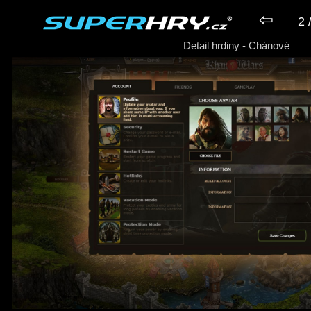
⇦
2 
Detail hrdiny - Chánové
► Hra Chánové