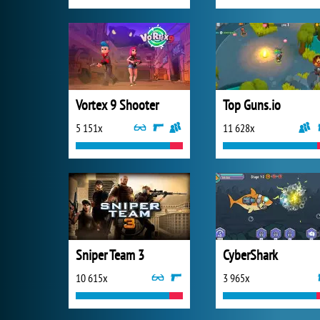
Vortex 9 Shooter
Top Guns.io
5 151x
11 628x
Sniper Team 3
CyberShark
10 615x
3 965x