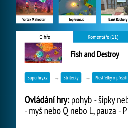
Vortex 9 Shooter
Top Guns.io
Bank Robbery
O hře
Komentáře (11)
Fish and Destroy
Superhry.cz
→
Střílečky
→
Přestřelky o přežití
Ovládání hry:
pohyb - šipky neb
- myš nebo Q nebo L, pauza - P