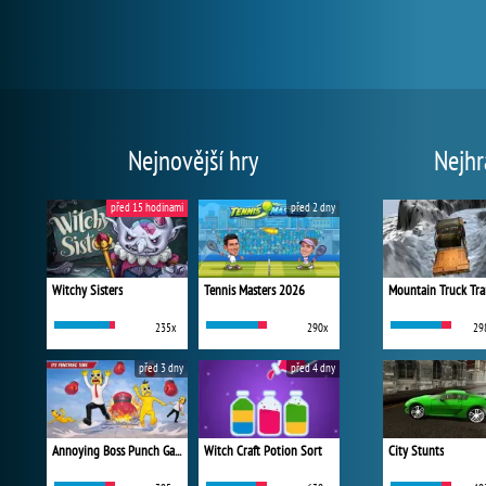
Nejnovější hry
Nejhr
před 15 hodinami
před 2 dny
Witchy Sisters
Tennis Masters 2026
Mountain Truck Tra
235x
290x
29
před 3 dny
před 4 dny
Annoying Boss Punch Game
Witch Craft Potion Sort
City Stunts