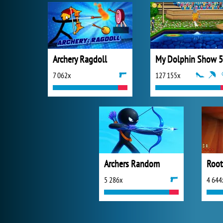
Archery Ragdoll
My Dolphin Show 5
7 062x
127 155x
Archers Random
5 286x
4 644