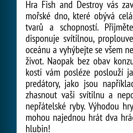
Hra Fish and Destroy vás za
mořské dno, které obývá cel
tvarů a schopností. Přijmět
disponuje svítilnou, proplou
oceánu a vyhýbejte se všem nep
život. Naopak bez obav konzu
kosti vám posléze poslouží j
predátory, jako jsou napříkla
zhasnout vaši svítilnu a ne
nepřátelské ryby. Výhodou hry
mohou najednou hrát dva hráči
hlubin!