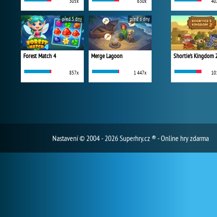
305x
630x
40
před 5 dny
před 6 dny
Forest Match 4
Merge Lagoon
Shortie's Kingdom 
857x
1 447x
10
Nastavení
© 2004 - 2026 Superhry.cz ® - Online hry zdarma