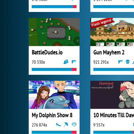
BattleDudes.io
Gun Mayhem 2
70 330x
921 291x
My Dolphin Show 8
10 Minutes Till Da
276 874x
9 557x