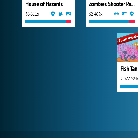
House of Hazards
Zombies Shooter Part 1
36 611x
62 465x
Fish Tan
2 077 924