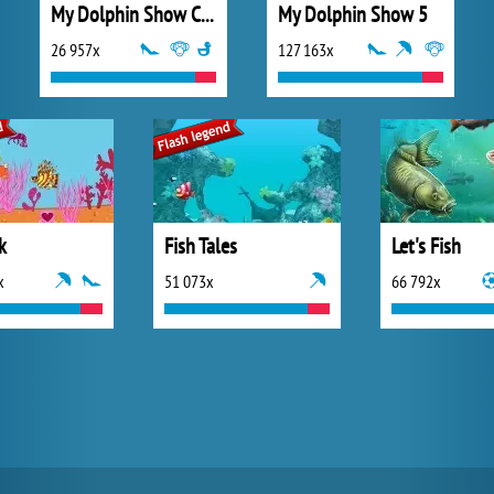
My Dolphin Show Christmas
My Dolphin Show 5
26 957x
127 163x
k
Fish Tales
Let's Fish
x
51 073x
66 792x