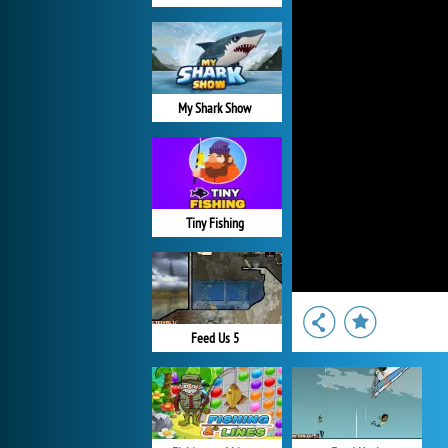
My Shark Show
Tiny Fishing
Feed Us 5