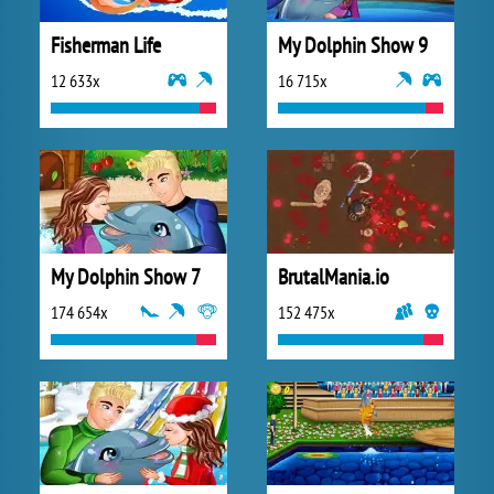
Fisherman Life
My Dolphin Show 9
12 633x
16 715x
My Dolphin Show 7
BrutalMania.io
174 654x
152 475x