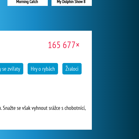
Morning Catch
My Dolphin Show 8
165 677×
 se zvířaty
Hry o rybách
Žraloci
 Snažte se však vyhnout srážce s chobotnící,