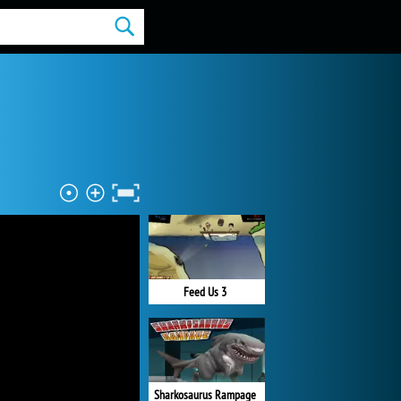
Feed Us 3
Sharkosaurus Rampage