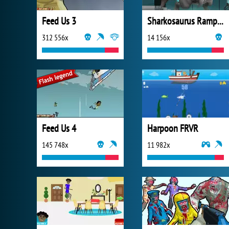
Feed Us 3
Sharkosaurus Rampage
312 556x
14 156x
Feed Us 4
Harpoon FRVR
145 748x
11 982x