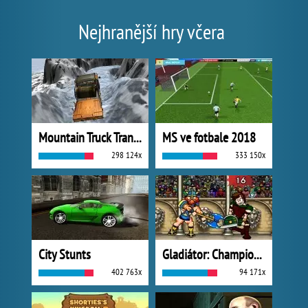
Nejhranější hry včera
Mountain Truck Transport
MS ve fotbale 2018
298 124x
333 150x
City Stunts
Gladiátor: Champions Sprint
402 763x
94 171x