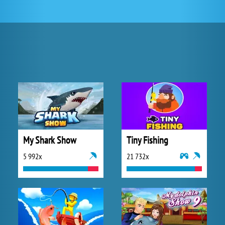
My Shark Show
Tiny Fishing
5 992x
21 732x