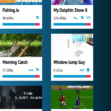
Fishing.io
My Dolphin Show 8
98 699x
276 890x
Morning Catch
Window Jump Guy
57 200x
6 132x