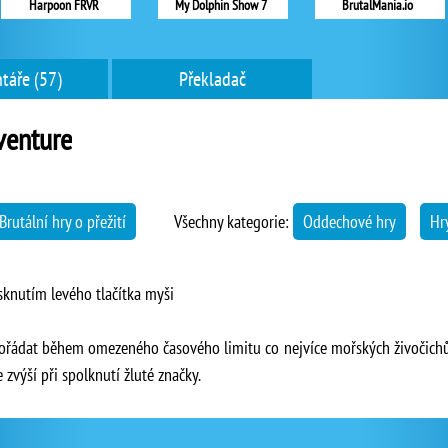
Harpoon FRVR
My Dolphin Show 7
BrutalMania.io
táře (57)
Překladač
venture
Brutální hry o přežití
Všechny kategorie:
Oddechové hry
Hry
sknutím levého tlačítka myši
pořádat během omezeného časového limitu co nejvíce mořských živočichů.
e zvýší při spolknutí žluté značky.