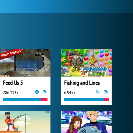
Feed Us 5
Fishing and Lines
286 113x
6 945x