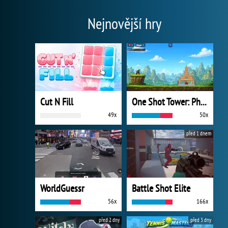
Nejnovější hry
Cut N Fill
One Shot Tower: Physics Destroyer
49x
50x
před 1 dnem
WorldGuessr
Battle Shot Elite
56x
166x
před 2 dny
před 3 dny