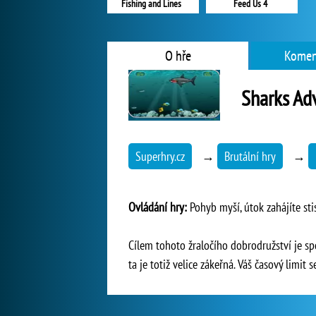
Fishing and Lines
Feed Us 4
O hře
Komen
Sharks Ad
Superhry.cz
→
Brutální hry
→
Ovládání hry:
Pohyb myší, útok zahájíte sti
Cílem tohoto žraločího dobrodružství je s
ta je totiž velice zákeřná. Váš časový limit s