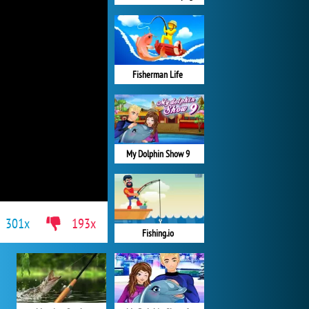
Fisherman Life
My Dolphin Show 9
301x
193x
Fishing.io