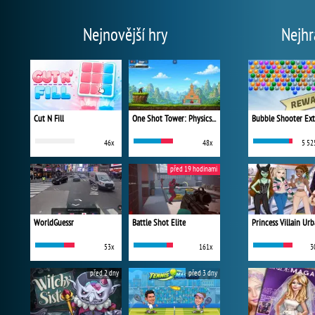
Nejnovější hry
Nejhr
Cut N Fill
One Shot Tower: Physics Destroyer
Bubble Shooter Ex
46x
48x
5 52
před 19 hodinami
WorldGuessr
Battle Shot Elite
53x
161x
3
před 2 dny
před 3 dny