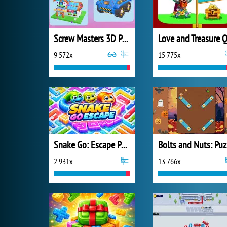
Screw Masters 3D Puzzle
9 572x
15 775x
Snake Go: Escape Puzzle
B
2 931x
13 766x