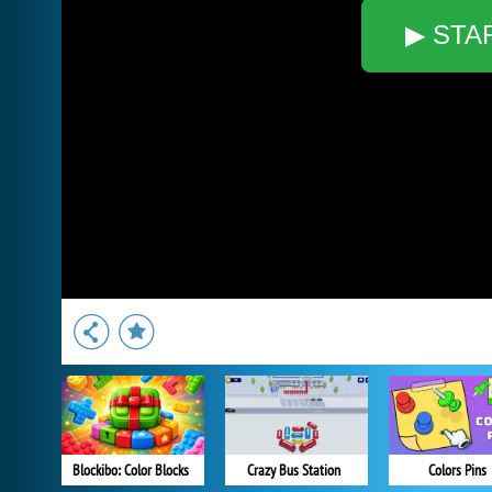
▶ STA
Blockibo: Color Blocks
Crazy Bus Station
Colors Pins