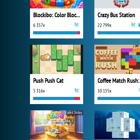
Blockibo: Color Blocks
Crazy Bus Station
6 357x
22 799x
Push Push Cat
5 316x
10 155x
před 26 dny