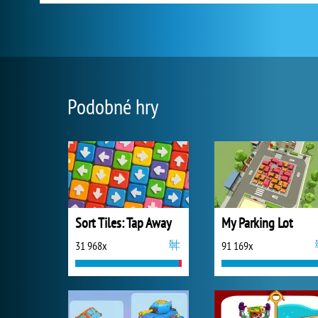
Podobné hry
Sort Tiles: Tap Away
My Parking Lot
31 968x
91 169x