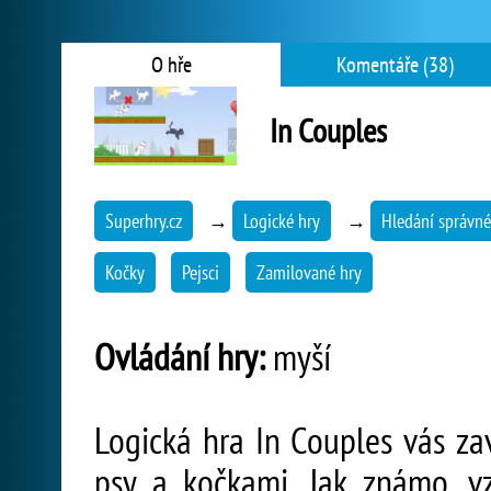
O hře
Komentáře (38)
In Couples
Superhry.cz
→
Logické hry
→
Hledání správné
Kočky
Pejsci
Zamilované hry
Ovládání hry:
myší
Logická hra In Couples vás za
psy a kočkami. Jak známo, v