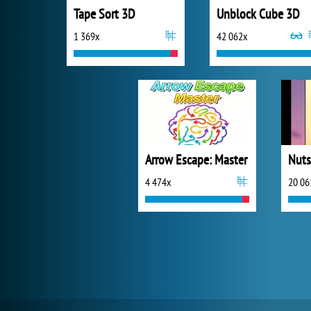
Tape Sort 3D
Unblock Cube 3D
1 369x
42 062x
Arrow Escape: Master
4 474x
20 06