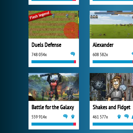
Duels Defense
Alexander
748 034x
608 582x
Battle for the Galaxy
Shakes and Fidget
559 914x
461 577x