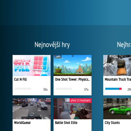
Nejnovější hry
Nejhr
Cut N Fill
One Shot Tower: Physics Destroyer
Mountain Truck Tra
35x
37x
29
před 13 hodinami
WorldGuessr
Battle Shot Elite
City Stunts