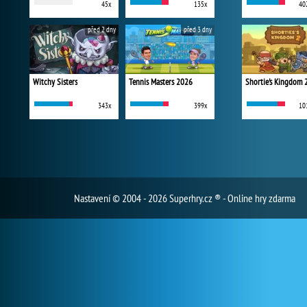
45x
135x
40
před 2 dny
před 3 dny
Witchy Sisters
Tennis Masters 2026
Shortie's Kingdom 
343x
399x
10
Nastavení
© 2004 - 2026 Superhry.cz ® - Online hry zdarma