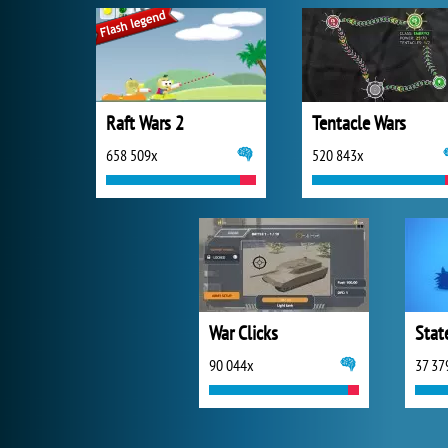
Raft Wars 2
Tentacle Wars
658 509x
520 843x
War Clicks
Stat
90 044x
37 37