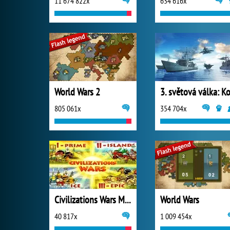
11 674 822x
634 616x
World Wars 2
805 061x
354 704x
Civilizations Wars Master Edition
World Wars
40 817x
1 009 454x