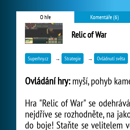
O hře
Komentáře (6)
Relic of War
Superhry.cz
→
Strategie
→
Ovládnutí světa
Ovládání hry:
myší, pohyb kamer
Hra "Relic of War" se odehráv
nejdříve se rozhodněte, na jako
do boje! Staňte se velitelem v