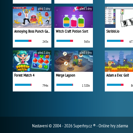
před 3 dny
před 3 dny
Annoying Boss Punch Game
Witch Craft Potion Sort
Skribbl.io
243x
565x
67
před 5 dny
před 6 dny
Forest Match 4
Merge Lagoon
Adam a Eva: Golf
794x
1 320x
8
Nastavení
© 2004 - 2026 Superhry.cz ® - Online hry zdarma