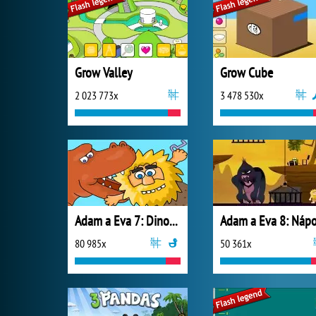
Grow Valley
Grow Cube
2 023 773x
3 478 530x
Adam a Eva 7: Dinosauři
80 985x
50 361x