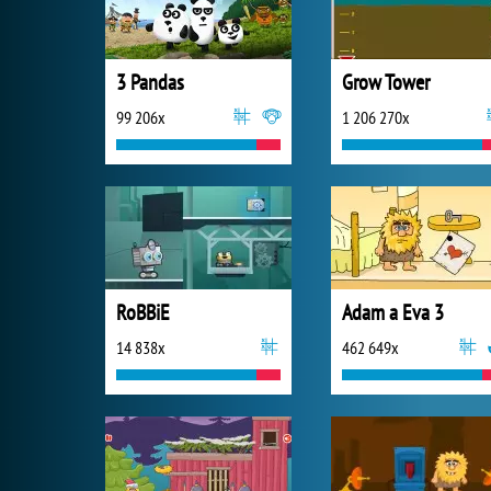
3 Pandas
Grow Tower
99 206x
1 206 270x
RoBBiE
Adam a Eva 3
14 838x
462 649x