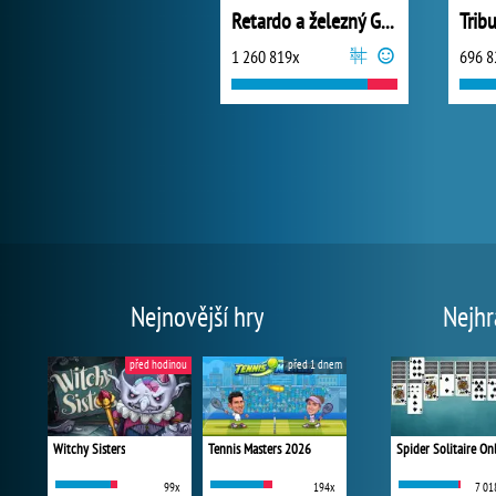
Retardo a železný Golem
Trib
1 260 819x
696 8
Nejnovější hry
Nejhr
před hodinou
před 1 dnem
Witchy Sisters
Tennis Masters 2026
Spider Solitaire On
99x
194x
7 01