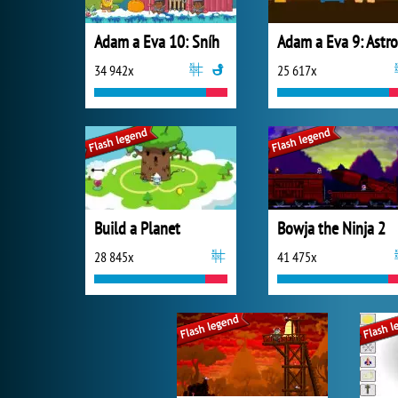
Adam a Eva 10: Sníh
34 942x
25 617x
Build a Planet
Bowja the Ninja 2
28 845x
41 475x