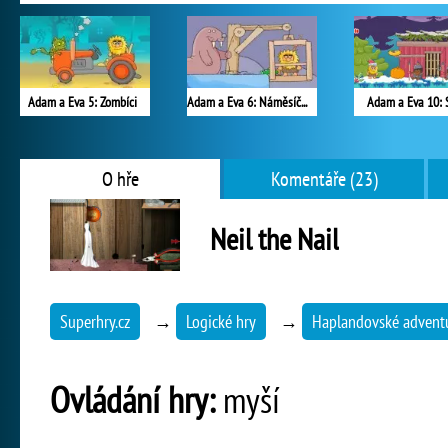
Adam a Eva 5: Zombíci
Adam a Eva 6: Náměsíčnost
Adam a Eva 10: 
O hře
Komentáře (23)
Neil the Nail
Superhry.cz
→
Logické hry
→
Haplandovské advent
Ovládání hry:
myší