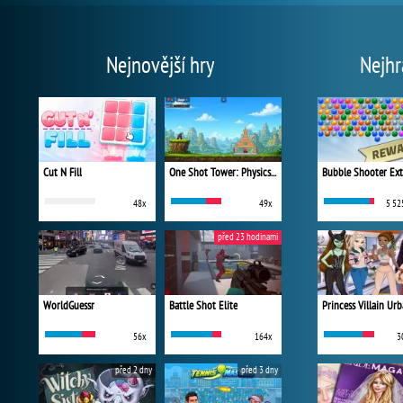
Nejnovější hry
Nejhr
Cut N Fill
One Shot Tower: Physics Destroyer
Bubble Shooter Ex
48x
49x
5 52
před 23 hodinami
WorldGuessr
Battle Shot Elite
56x
164x
3
před 2 dny
před 3 dny