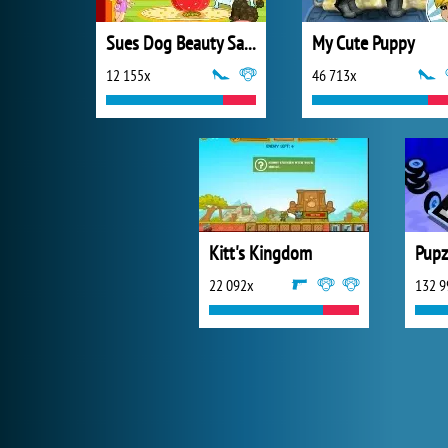
Sues Dog Beauty Salon
My Cute Puppy
12 155x
46 713x
Kitt's Kingdom
Pupz
22 092x
132 9