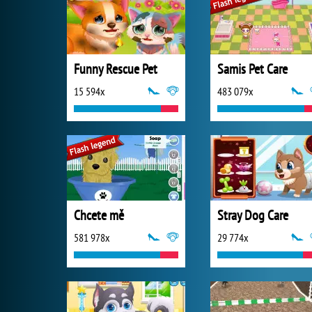
Funny Rescue Pet
Samis Pet Care
15 594x
483 079x
Chcete mě
Stray Dog Care
581 978x
29 774x