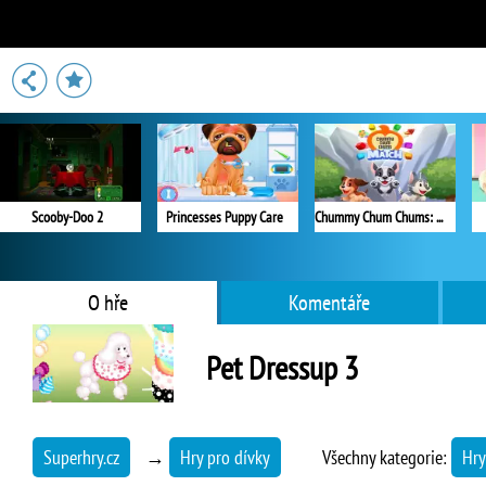
Scooby-Doo 2
Princesses Puppy Care
Chummy Chum Chums: Match
O hře
Komentáře
Pet Dressup 3
Superhry.cz
→
Hry pro dívky
Všechny kategorie:
Hry