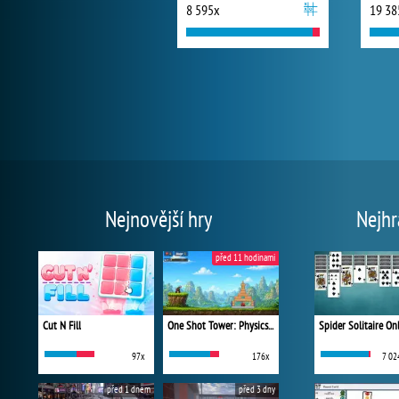
8 595x
19 38
Nejnovější hry
Nejhr
před 11 hodinami
Cut N Fill
One Shot Tower: Physics Destroyer
Spider Solitaire On
97x
176x
7 02
před 1 dnem
před 3 dny