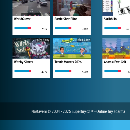
WorldGuessr
Battle Shot Elite
Skribbl.io
231x
286x
67
před 4 dny
před 5 dny
Witchy Sisters
Tennis Masters 2026
Adam a Eva: Golf
477x
560x
8
Nastavení
© 2004 - 2026 Superhry.cz ® - Online hry zdarma