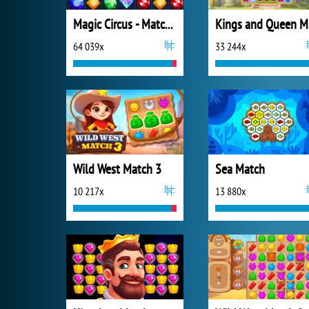
Magic Circus - Match 3
K
64 039x
33 244x
Wild West Match 3
Sea Match
10 217x
13 880x