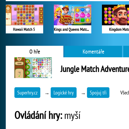
Hawaii Match 5
Kings and Queens Match 2
Kingdom Mat
O hře
Komentáře
Jungle Match Adventur
Superhry.cz
→
Logické hry
→
Spojuj tři
Všec
Ovládání hry:
myší