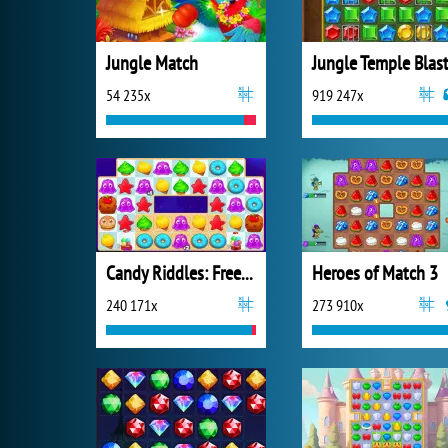
Jungle Match
Jungle Temple Blas
54 235x
919 247x
Candy Riddles: Free Match 3
Heroes of Match 3
240 171x
273 910x