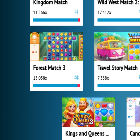
Kingdom Match
Wi
11 566x
17 412x
Forest Match 3
Travel Story Match
13 058x
7 338x
Kings and Queens Match 3
Cand