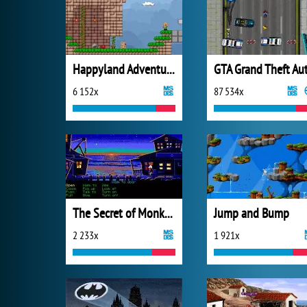
Happyland Adventures
GTA Grand Theft Au
6 152x
87 534x
The Secret of Monkey Island
Jump and Bump
2 233x
1 921x