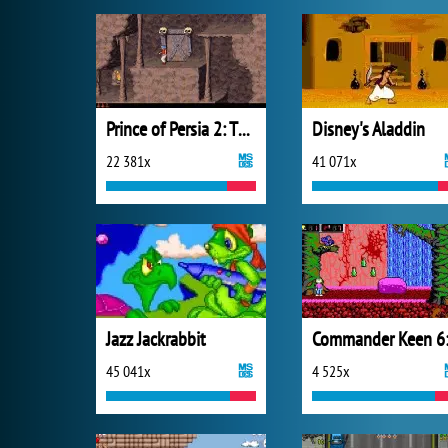
Prince of Persia 2: The Shadow and the Flame
Disney's Aladdin
22 381x
41 071x
Jazz Jackrabbit
45 041x
4 525x