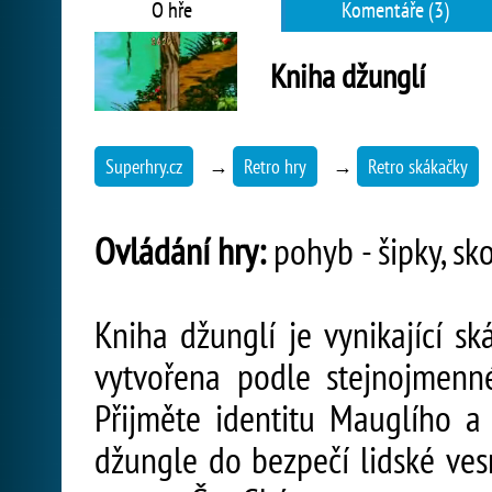
O hře
Komentáře (3)
Kniha džunglí
Superhry.cz
→
Retro hry
→
Retro skákačky
Ovládání hry:
pohyb - šipky, sk
Kniha džunglí je vynikající sk
vytvořena podle stejnojmen
Přijměte identitu Mauglího 
džungle do bezpečí lidské vesn