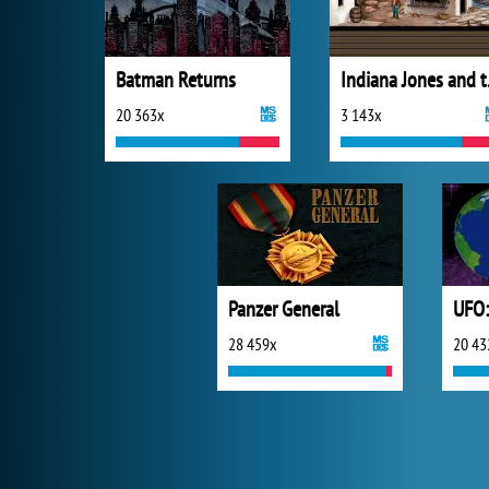
Batman Returns
Indian
20 363x
3 143x
Panzer General
28 459x
20 43