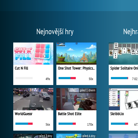
Nejnovější hry
Nejhr
Cut N Fill
One Shot Tower: Physics Destroyer
Spider Solitaire On
49x
50x
7 02
před 1 dnem
WorldGuessr
Battle Shot Elite
Skribbl.io
56x
170x
67
před 3 dny
před 4 dny