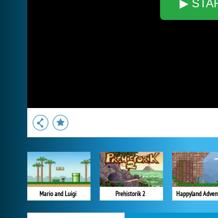
▶ STA
Mario and Luigi
Prehistorik 2
Happyland Adven