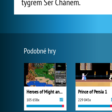
tygrem Šer Chánem.
Podobné hry
Heroes of Might and Magic II
Prince of Persia 1
105 658x
229 045x