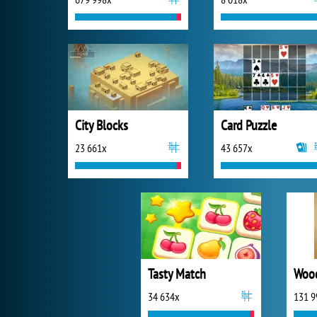
City Blocks
Card Puzzle
23 661x
43 657x
Tasty Match
Wood
34 634x
131 9