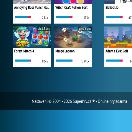
Annoying Boss Punch Game
Witch Craft Potion Sort
Skribbl.io
251x
573x
67
před 5 dny
před 6 dny
Forest Match 4
Merge Lagoon
Adam a Eva: Golf
804x
1 341x
8
Nastavení
© 2004 - 2026 Superhry.cz ® - Online hry zdarma