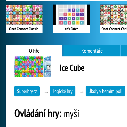
Onet Connect Classic
Let's Catch
Onet Connect Chr
O hře
Komentáře
Ice Cube
Superhry.cz
→
Logické hry
→
Úkoly v herním poli
Ovládání hry:
myší