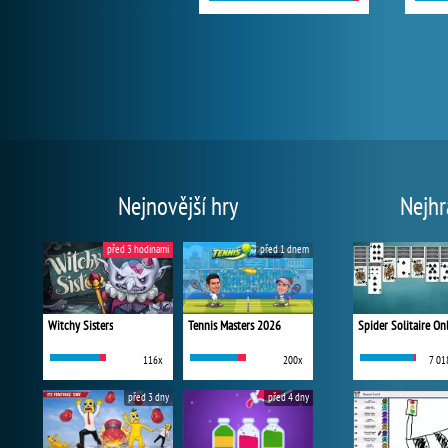
Nejnovější hry
Nejhr
před 3 hodinami
před 1 dnem
Witchy Sisters
Tennis Masters 2026
Spider Solitaire On
116x
200x
7 01
před 3 dny
před 4 dny