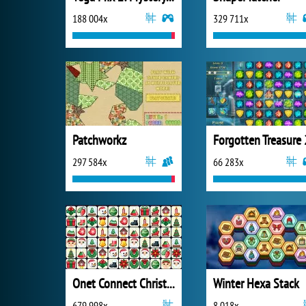
188 004x
329 711x
Patchworkz
Forgotten Treasure 
297 584x
66 283x
Onet Connect Christmas
Winter Hexa Stack
679 998x
8 018x