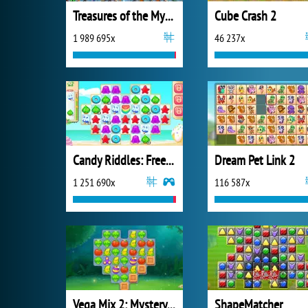
Treasures of the Mystic Sea
Cube Crash 2
1 989 695x
46 237x
Candy Riddles: Free Match 3 Puzzle
Dream Pet Link 2
1 251 690x
116 587x
Vega Mix 2: Mystery of Island
ShapeMatcher