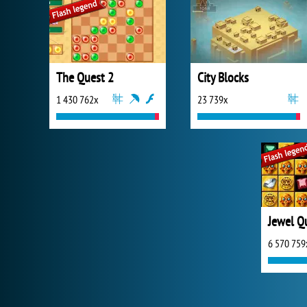
The Quest 2
City Blocks
1 430 762x
23 739x
Jewel Q
6 570 759