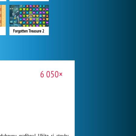
Forgotten Treasure 2
6 050×
uhovou grafikou! Užijte si stovky