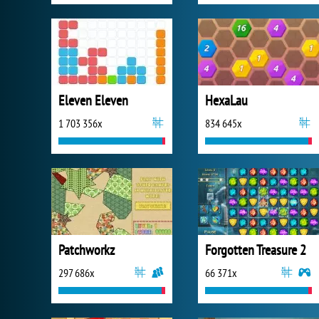
Eleven Eleven
HexaLau
1 703 356x
834 645x
Patchworkz
Forgotten Treasure 2
297 686x
66 371x