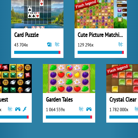
Card Puzzle
Cute Picture Matching
43 704x
129 296x
uest
Garden Tales
Crystal Clear
x
1 064 559x
1 782 000x