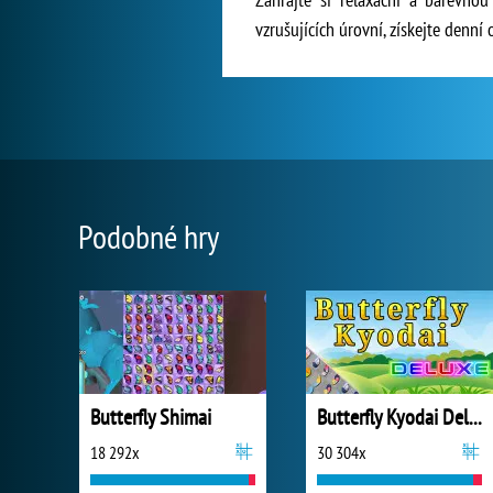
vzrušujících úrovní, získejte denní
Podobné hry
Butterfly Shimai
Butterfly Kyodai Deluxe
18 292x
30 304x