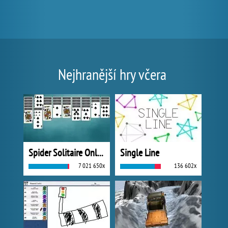
Nejhranější hry včera
Spider Solitaire Online
Single Line
7 021 650x
136 602x