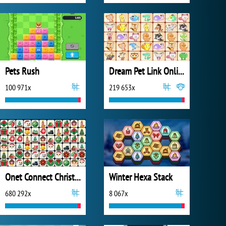
Pets Rush
Dream Pet Link Online
100 971x
219 653x
Onet Connect Christmas
Winter Hexa Stack
680 292x
8 067x