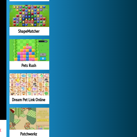
ShapeMatcher
Pets Rush
Dream Pet Link Online
x
Patchworkz