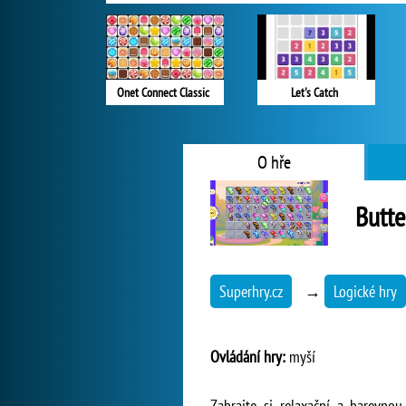
Onet Connect Classic
Let's Catch
O hře
Butte
Superhry.cz
→
Logické hry
Ovládání hry:
myší
Zahrajte si relaxační a barevno