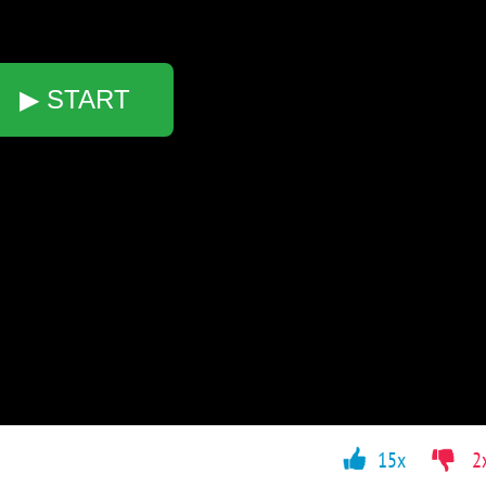
▶ START
15x
2