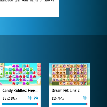
Candy Riddles: Free Match 3 Puzzle
Dream Pet Link 2
1 252 187x
116 764x