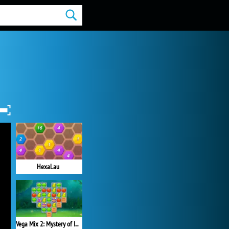
HexaLau
Vega Mix 2: Mystery of Island