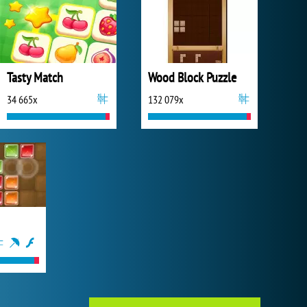
Tasty Match
Wood Block Puzzle
34 665x
132 079x