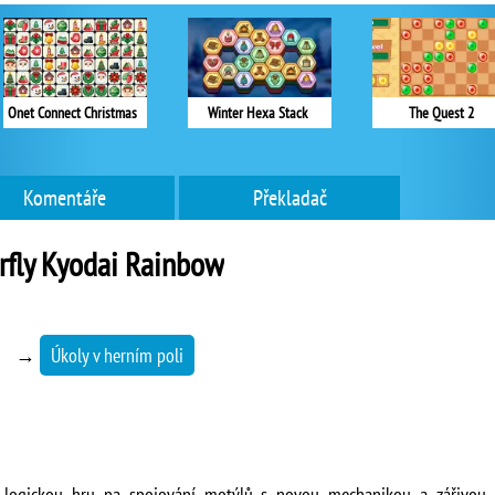
Onet Connect Christmas
Winter Hexa Stack
The Quest 2
Komentáře
Překladač
rfly Kyodai Rainbow
→
Úkoly v herním poli
u logickou hru na spojování motýlů s novou mechanikou a zářivou d