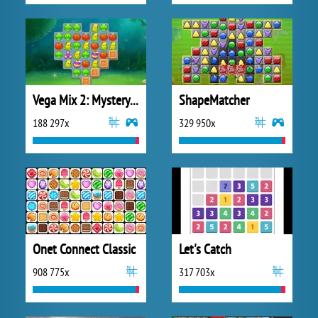
Vega Mix 2: Mystery of Island
ShapeMatcher
188 297x
329 950x
Onet Connect Classic
Let's Catch
908 775x
317 703x