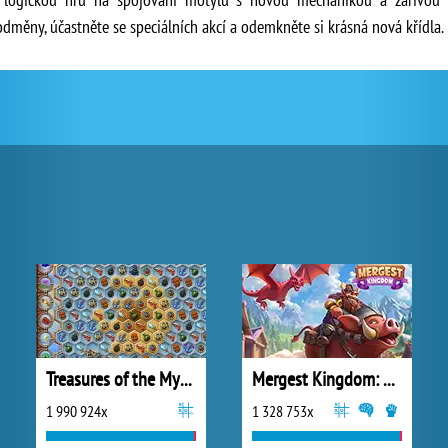
 odměny, účastněte se speciálních akcí a odemkněte si krásná nová křídla.
Treasures of the Mystic Sea
Mergest Kingdom: Merge Puzzle
1 990 924x
1 328 753x