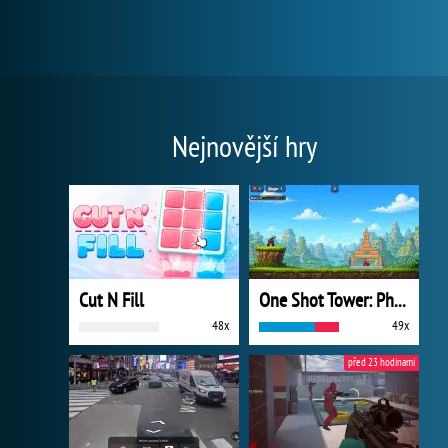
Nejnovější hry
Cut N Fill
One Shot Tower: Physics Destroyer
48x
49x
před 23 hodinami